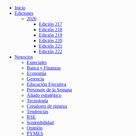
Inicio
Ediciones
2026
Edición 217
Edición 218
Edición 219
Edición 220
Edición 221
Edición 222
Negocios
Especiales
Banca y Finanzas
Economía
Gerencia
Educación Ejecutiva
Personaje de la Semana
Aliado estratégico
Tecnología
Creadores de riqueza
Tendencias
RSE
Sostenibilidad
Opinión
PYMES