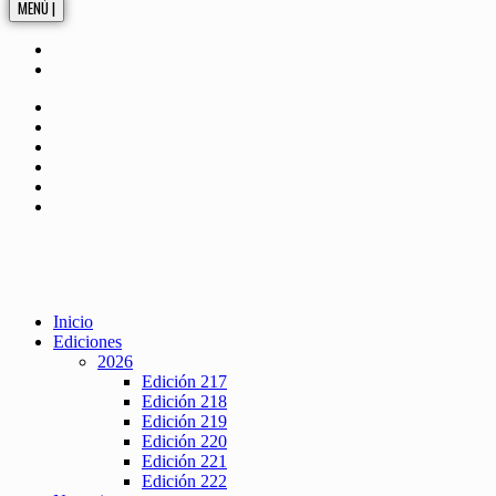
MENÚ |
Inicio
Ediciones
2026
Edición 217
Edición 218
Edición 219
Edición 220
Edición 221
Edición 222