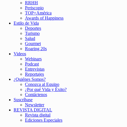
RRHH
Periscopio
TOP+América
Awards of Happiness
Estilo de Vida
Deportes
Turismo
Salud
Gourmet
Roaring 20s
Videos
Webinars
Podcast
Entrevistas
Reportajes
¿Quiénes Somos?
Conozca al Equipo
¿Por qué Vida y Éxito?
Contáctenos
Suscríbase
Newsletter
REVISTA DIGITAL
Revista digital
Ediciones Especiales