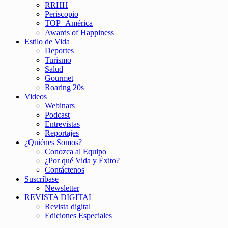
RRHH
Periscopio
TOP+América
Awards of Happiness
Estilo de Vida
Deportes
Turismo
Salud
Gourmet
Roaring 20s
Videos
Webinars
Podcast
Entrevistas
Reportajes
¿Quiénes Somos?
Conozca al Equipo
¿Por qué Vida y Éxito?
Contáctenos
Suscríbase
Newsletter
REVISTA DIGITAL
Revista digital
Ediciones Especiales