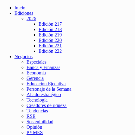
Inicio
Ediciones
2026
Edición 217
Edición 218
Edición 219
Edición 220
Edición 221
Edición 222
Negocios
Especiales
Banca y Finanzas
Economía
Gerencia
Educación Ejecutiva
Personaje de la Semana
Aliado estratégico
Tecnología
Creadores de riqueza
Tendencias
RSE
Sostenibilidad
Opinión
PYMES