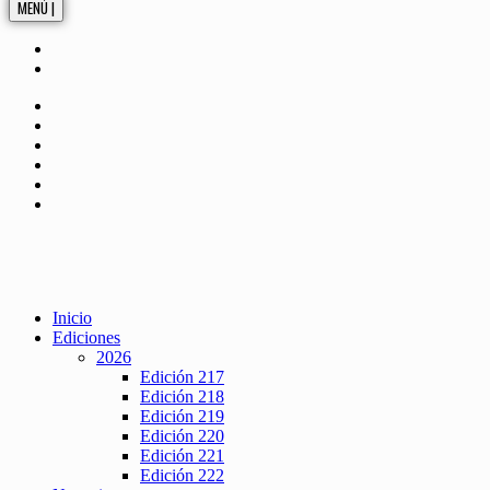
MENÚ |
Inicio
Ediciones
2026
Edición 217
Edición 218
Edición 219
Edición 220
Edición 221
Edición 222