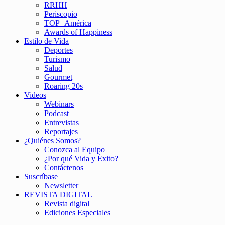
RRHH
Periscopio
TOP+América
Awards of Happiness
Estilo de Vida
Deportes
Turismo
Salud
Gourmet
Roaring 20s
Videos
Webinars
Podcast
Entrevistas
Reportajes
¿Quiénes Somos?
Conozca al Equipo
¿Por qué Vida y Éxito?
Contáctenos
Suscríbase
Newsletter
REVISTA DIGITAL
Revista digital
Ediciones Especiales