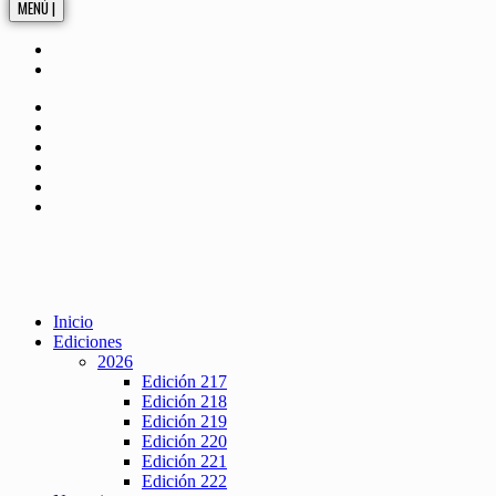
MENÚ |
Inicio
Ediciones
2026
Edición 217
Edición 218
Edición 219
Edición 220
Edición 221
Edición 222