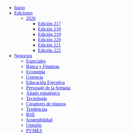
Inicio
Ediciones
2026
Edición 217
Edición 218
Edición 219
Edición 220
Edición 221
Edición 222
Negocios
Especiales
Banca y Finanzas
Economía
Gerencia
Educación Ejecutiva
Personaje de la Semana
Aliado estratégico
Tecnología
Creadores de riqueza
Tendencias
RSE
Sostenibilidad
Opinión
PYMES