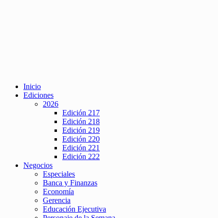
Inicio
Ediciones
2026
Edición 217
Edición 218
Edición 219
Edición 220
Edición 221
Edición 222
Negocios
Especiales
Banca y Finanzas
Economía
Gerencia
Educación Ejecutiva
Personaje de la Semana