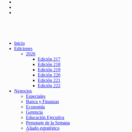
Inicio
Ediciones
2026
Edición 217
Edición 218
Edición 219
Edición 220
Edición 221
Edición 222
Negocios
Especiales
Banca y Finanzas
Economía
Gerencia
Educación Ejecutiva
Personaje de la Semana
Aliado estratégico