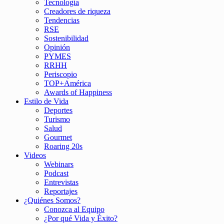
Tecnología
Creadores de riqueza
Tendencias
RSE
Sostenibilidad
Opinión
PYMES
RRHH
Periscopio
TOP+América
Awards of Happiness
Estilo de Vida
Deportes
Turismo
Salud
Gourmet
Roaring 20s
Videos
Webinars
Podcast
Entrevistas
Reportajes
¿Quiénes Somos?
Conozca al Equipo
¿Por qué Vida y Éxito?