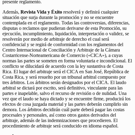
presente reglamento.
Además,
Revista Vida y Éxito
resolverá y definirá cualquier
situación que surja durante la promoción y no se encuentre
contemplada en el reglamento. Todas las controversias, diferencias,
disputas o reclamos que pudieran derivarse de esta Promoción, su
ejecución, incumplimiento, liquidación, interpretación o validez, se
resolverán por medio de arbitraje de derecho el cual será
confidencial y se regirá de conformidad con los reglamentos del
Centro Internacional de Conciliación y Arbitraje de la Cámara
Costarricense-Norteamericana de Comercio («CICA»), a cuyas
normas las partes se someten en forma voluntaria e incondicional. El
conflicto se dilucidará de acuerdo con la ley sustantiva de Costa
Rica. El lugar del arbitraje será el CICA en San José, República de
Costa Rica, y será resuelto por un tribunal arbitral compuesto por
tres árbitros. Los árbitros serán designados por el CICA. El laudo
arbitral se dictará por escrito, será definitivo, vinculante para las
partes e inapelable, salvo el recurso de revisión o de nulidad. Una
vez que el laudo se haya dictado y se encuentre firme, producirá los
efectos de cosa juzgada material y las partes deberán cumplirlo sin
demora. Los árbitros decidirán cuál parte deberá pagar las costas
procesales y personales, así como otros gastos derivados del
arbitraje, además de las indemnizaciones que procedieren. El
procedimiento de arbitraje será conducido en idioma español.