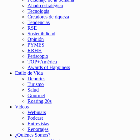
Aliado estratégico
Tecnología
Creadores de riqueza
Tendencias
RSE
Sostenibilidad
Opinión
PYMES
RRHH
Periscopio
TOP+América
Awards of Happiness
Estilo de Vida
Deportes
Turismo
Salud
Gourmet
Roaring 20s
Videos
Webinars
Podcast
Entrevistas
Reportajes
¿Quiénes Somos?