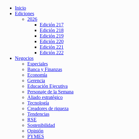
Inicio
Ediciones
2026
Edición 217
Edición 218
Edición 219
Edición 220
Edición 221
Edición 222
Negocios
Especiales
Banca y Finanzas
Economía
Gerencia
Educación Ejecutiva
Personaje de la Semana
Aliado estratégico
Tecnología
Creadores de riqueza
Tendencias
RSE
Sostenibilidad
Opinión
PYMES