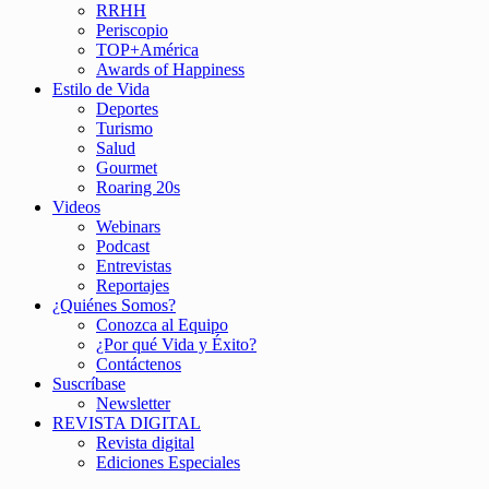
RRHH
Periscopio
TOP+América
Awards of Happiness
Estilo de Vida
Deportes
Turismo
Salud
Gourmet
Roaring 20s
Videos
Webinars
Podcast
Entrevistas
Reportajes
¿Quiénes Somos?
Conozca al Equipo
¿Por qué Vida y Éxito?
Contáctenos
Suscríbase
Newsletter
REVISTA DIGITAL
Revista digital
Ediciones Especiales