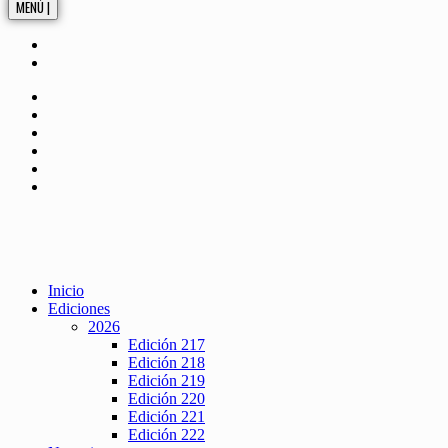
MENÚ |
Inicio
Ediciones
2026
Edición 217
Edición 218
Edición 219
Edición 220
Edición 221
Edición 222