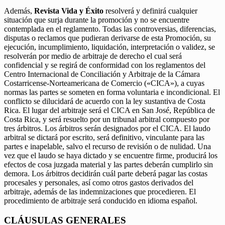
Además,
Revista Vida y Éxito
resolverá y definirá cualquier
situación que surja durante la promoción y no se encuentre
contemplada en el reglamento. Todas las controversias, diferencias,
disputas o reclamos que pudieran derivarse de esta Promoción, su
ejecución, incumplimiento, liquidación, interpretación o validez, se
resolverán por medio de arbitraje de derecho el cual será
confidencial y se regirá de conformidad con los reglamentos del
Centro Internacional de Conciliación y Arbitraje de la Cámara
Costarricense-Norteamericana de Comercio («CICA»), a cuyas
normas las partes se someten en forma voluntaria e incondicional. El
conflicto se dilucidará de acuerdo con la ley sustantiva de Costa
Rica. El lugar del arbitraje será el CICA en San José, República de
Costa Rica, y será resuelto por un tribunal arbitral compuesto por
tres árbitros. Los árbitros serán designados por el CICA. El laudo
arbitral se dictará por escrito, será definitivo, vinculante para las
partes e inapelable, salvo el recurso de revisión o de nulidad. Una
vez que el laudo se haya dictado y se encuentre firme, producirá los
efectos de cosa juzgada material y las partes deberán cumplirlo sin
demora. Los árbitros decidirán cuál parte deberá pagar las costas
procesales y personales, así como otros gastos derivados del
arbitraje, además de las indemnizaciones que procedieren. El
procedimiento de arbitraje será conducido en idioma español.
CLÁUSULAS GENERALES