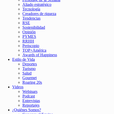
Aliado estratégico
Tecnología
Creadores de riqueza
Tendencias
RSE
Sostenibilidad
Opinión
PYMES
RRHH
Periscopio
TOP+América
Awards of Happiness
Estilo de Vida
Deportes
Turismo
Salud
Gourmet
Roaring 20s
Videos
Webinars
Podcast
Entrevistas
Reportajes
¿Quiénes Somos?