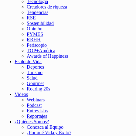
Tecnología
Creadores de riqueza
Tendencias
RSE
Sostenibilidad
Opinión
PYMES
RRHH
Periscopio
TOP+América
Awards of Happiness
Estilo de Vida
Deportes
Turismo
Salud
Gourmet
Roaring 20s
Videos
Webinars
Podcast
Entrevistas
Reportajes
¿Quiénes Somos?
Conozca al Equipo
¿Por qué Vida y Éxito?