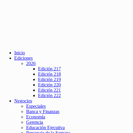
Inicio
Ediciones
2026
Edición 217
Edición 218
Edición 219
Edición 220
Edición 221
Edición 222
Negocios
Especiales
Banca y Finanzas
Economía
Gerencia
Educación Ejecutiva
Personaje de la Semana