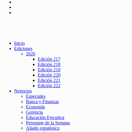
Inicio
Ediciones
2026
Edición 217
Edición 218
Edición 219
Edición 220
Edición 221
Edición 222
Negocios
Especiales
Banca y Finanzas
Economía
Gerencia
Educación Ejecutiva
Personaje de la Semana
Aliado estratégico