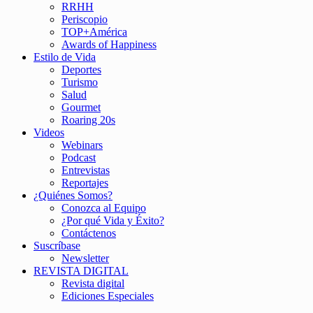
RRHH
Periscopio
TOP+América
Awards of Happiness
Estilo de Vida
Deportes
Turismo
Salud
Gourmet
Roaring 20s
Videos
Webinars
Podcast
Entrevistas
Reportajes
¿Quiénes Somos?
Conozca al Equipo
¿Por qué Vida y Éxito?
Contáctenos
Suscríbase
Newsletter
REVISTA DIGITAL
Revista digital
Ediciones Especiales