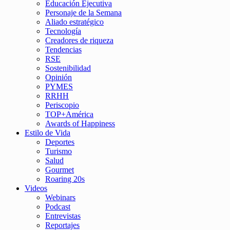
Educación Ejecutiva
Personaje de la Semana
Aliado estratégico
Tecnología
Creadores de riqueza
Tendencias
RSE
Sostenibilidad
Opinión
PYMES
RRHH
Periscopio
TOP+América
Awards of Happiness
Estilo de Vida
Deportes
Turismo
Salud
Gourmet
Roaring 20s
Videos
Webinars
Podcast
Entrevistas
Reportajes