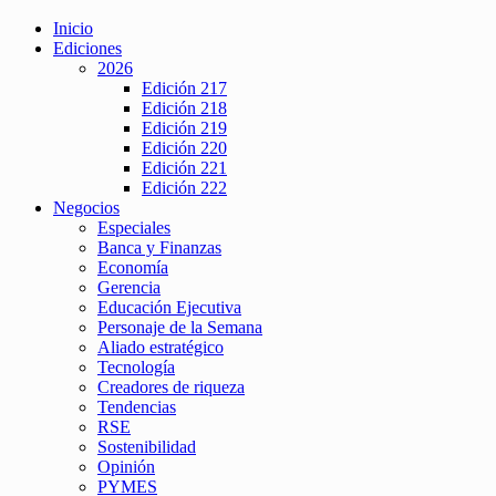
Inicio
Ediciones
2026
Edición 217
Edición 218
Edición 219
Edición 220
Edición 221
Edición 222
Negocios
Especiales
Banca y Finanzas
Economía
Gerencia
Educación Ejecutiva
Personaje de la Semana
Aliado estratégico
Tecnología
Creadores de riqueza
Tendencias
RSE
Sostenibilidad
Opinión
PYMES