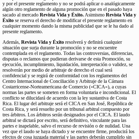
y por el presente reglamento y no se podrá aplicar o analógicamente
algún otro reglamento de alguna promoción que en el pasado haya
sacado al mercado
Revista Vida y Éxito.
Asimismo
Revista Vida y
Éxito
se reserva el derecho de modificar el presente reglamento en
cualquier momento dando la misma publicidad que se le ha dado al
presente reglamento.
Además,
Revista Vida y Éxito
resolverá y definirá cualquier
situación que surja durante la promoción y no se encuentre
contemplada en el reglamento. Todas las controversias, diferencias,
disputas o reclamos que pudieran derivarse de esta Promoción, su
ejecución, incumplimiento, liquidación, interpretación o validez, se
resolverán por medio de arbitraje de derecho el cual será
confidencial y se regirá de conformidad con los reglamentos del
Centro Internacional de Conciliación y Arbitraje de la Cámara
Costarricense-Norteamericana de Comercio («CICA»), a cuyas
normas las partes se someten en forma voluntaria e incondicional. El
conflicto se dilucidará de acuerdo con la ley sustantiva de Costa
Rica. El lugar del arbitraje será el CICA en San José, República de
Costa Rica, y será resuelto por un tribunal arbitral compuesto por
tres árbitros. Los árbitros serán designados por el CICA. El laudo
arbitral se dictará por escrito, será definitivo, vinculante para las
partes e inapelable, salvo el recurso de revisión o de nulidad. Una
vez que el laudo se haya dictado y se encuentre firme, producirá los
efectos de cosa juzgada material y las partes deberán cumplirlo sin