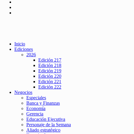
Inicio
Ediciones
2026
Edición 217
Edición 218
Edición 219
Edición 220
Edición 221
Edición 222
Negocios
Especiales
Banca y Finanzas
Economía
Gerencia
Educación Ejecutiva
Personaje de la Semana
Aliado estratégico