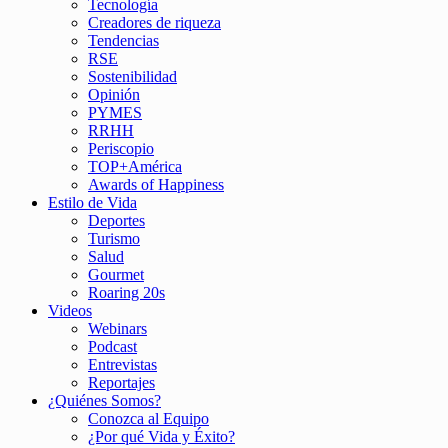
Tecnología
Creadores de riqueza
Tendencias
RSE
Sostenibilidad
Opinión
PYMES
RRHH
Periscopio
TOP+América
Awards of Happiness
Estilo de Vida
Deportes
Turismo
Salud
Gourmet
Roaring 20s
Videos
Webinars
Podcast
Entrevistas
Reportajes
¿Quiénes Somos?
Conozca al Equipo
¿Por qué Vida y Éxito?