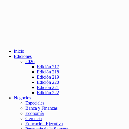
Inicio
Ediciones
2026
Edición 217
Edición 218
Edición 219
Edición 220
Edición 221
Edición 222
Negocios
Especiales
Banca y Finanzas
Economía
Gerencia
Educación Ejecutiva
Personaje de la Semana