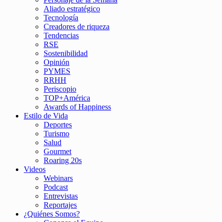
Aliado estratégico
Tecnología
Creadores de riqueza
Tendencias
RSE
Sostenibilidad
Opinión
PYMES
RRHH
Periscopio
TOP+América
Awards of Happiness
Estilo de Vida
Deportes
Turismo
Salud
Gourmet
Roaring 20s
Videos
Webinars
Podcast
Entrevistas
Reportajes
¿Quiénes Somos?