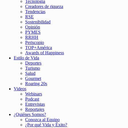
Tecnología
Creadores de riqueza
Tendencias
RSE
Sostenibilidad
Opinión
PYMES
RRHH
Periscopio
TOP+América
Awards of Happiness
Estilo de Vida
Deportes
Turismo
Salud
Gourmet
Roaring 20s
Videos
Webinars
Podcast
Entrevistas
Reportajes
¿Quiénes Somos?
Conozca al Equipo
¿Por qué Vida y Éxito?