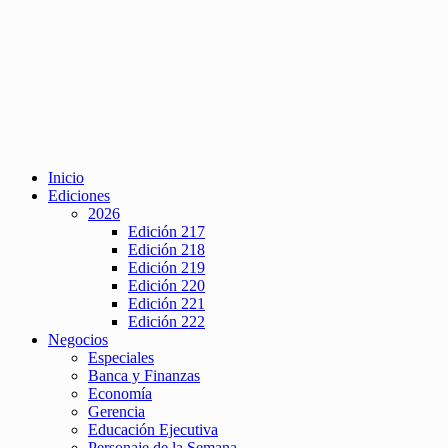
Inicio
Ediciones
2026
Edición 217
Edición 218
Edición 219
Edición 220
Edición 221
Edición 222
Negocios
Especiales
Banca y Finanzas
Economía
Gerencia
Educación Ejecutiva
Personaje de la Semana