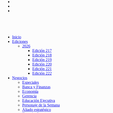
Inicio
Ediciones
2026
Edición 217
Edición 218
Edición 219
Edición 220
Edición 221
Edición 222
Negocios
Especiales
Banca y Finanzas
Economía
Gerencia
Educación Ejecutiva
Personaje de la Semana
Aliado estratégico