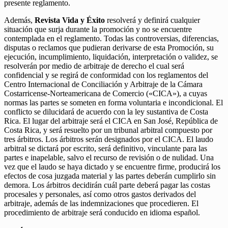
presente reglamento.
Además,
Revista Vida y Éxito
resolverá y definirá cualquier
situación que surja durante la promoción y no se encuentre
contemplada en el reglamento. Todas las controversias, diferencias,
disputas o reclamos que pudieran derivarse de esta Promoción, su
ejecución, incumplimiento, liquidación, interpretación o validez, se
resolverán por medio de arbitraje de derecho el cual será
confidencial y se regirá de conformidad con los reglamentos del
Centro Internacional de Conciliación y Arbitraje de la Cámara
Costarricense-Norteamericana de Comercio («CICA»), a cuyas
normas las partes se someten en forma voluntaria e incondicional. El
conflicto se dilucidará de acuerdo con la ley sustantiva de Costa
Rica. El lugar del arbitraje será el CICA en San José, República de
Costa Rica, y será resuelto por un tribunal arbitral compuesto por
tres árbitros. Los árbitros serán designados por el CICA. El laudo
arbitral se dictará por escrito, será definitivo, vinculante para las
partes e inapelable, salvo el recurso de revisión o de nulidad. Una
vez que el laudo se haya dictado y se encuentre firme, producirá los
efectos de cosa juzgada material y las partes deberán cumplirlo sin
demora. Los árbitros decidirán cuál parte deberá pagar las costas
procesales y personales, así como otros gastos derivados del
arbitraje, además de las indemnizaciones que procedieren. El
procedimiento de arbitraje será conducido en idioma español.