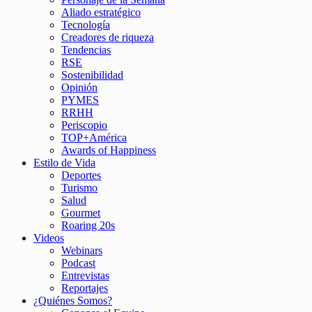
Aliado estratégico
Tecnología
Creadores de riqueza
Tendencias
RSE
Sostenibilidad
Opinión
PYMES
RRHH
Periscopio
TOP+América
Awards of Happiness
Estilo de Vida
Deportes
Turismo
Salud
Gourmet
Roaring 20s
Videos
Webinars
Podcast
Entrevistas
Reportajes
¿Quiénes Somos?