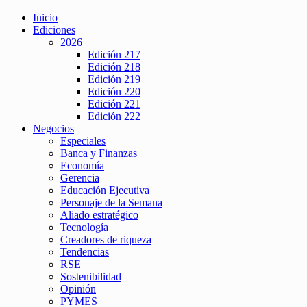
Inicio
Ediciones
2026
Edición 217
Edición 218
Edición 219
Edición 220
Edición 221
Edición 222
Negocios
Especiales
Banca y Finanzas
Economía
Gerencia
Educación Ejecutiva
Personaje de la Semana
Aliado estratégico
Tecnología
Creadores de riqueza
Tendencias
RSE
Sostenibilidad
Opinión
PYMES