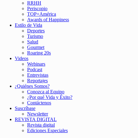
RRHH
Periscopio
TOP+América
Awards of Happiness
Estilo de Vida
Deportes
Turismo
Salud
Gourmet
Roaring 20s
Videos
Webinars
Podcast
Entrevistas
Reportajes
¿Quiénes Somos?
Conozca al Equipo
¿Por qué Vida y Éxito?
Contáctenos
Suscríbase
Newsletter
REVISTA DIGITAL
Revista digital
Ediciones Especiales