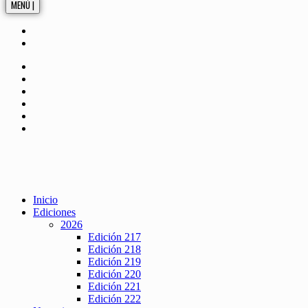
MENÚ |
Inicio
Ediciones
2026
Edición 217
Edición 218
Edición 219
Edición 220
Edición 221
Edición 222