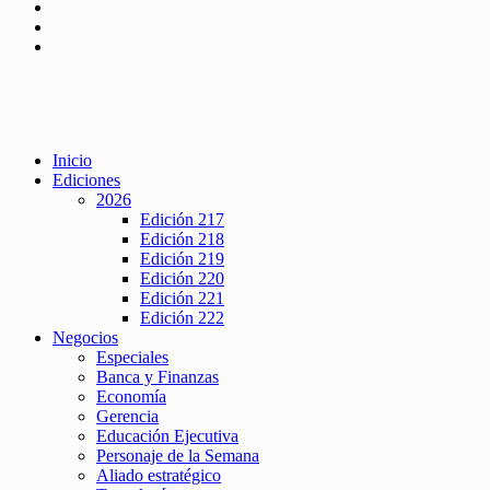
Inicio
Ediciones
2026
Edición 217
Edición 218
Edición 219
Edición 220
Edición 221
Edición 222
Negocios
Especiales
Banca y Finanzas
Economía
Gerencia
Educación Ejecutiva
Personaje de la Semana
Aliado estratégico