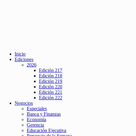
Inicio
Ediciones
2026
Edición 217
Edición 218
Edición 219
Edición 220
Edición 221
Edición 222
Negocios
Especiales
Banca y Finanzas
Economía
Gerencia
Educación Ejecutiva
Personaje de la Semana