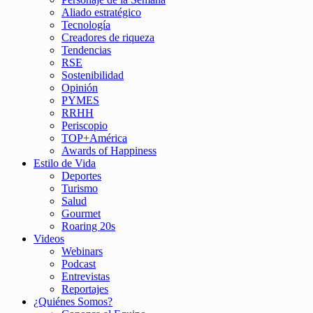
Aliado estratégico
Tecnología
Creadores de riqueza
Tendencias
RSE
Sostenibilidad
Opinión
PYMES
RRHH
Periscopio
TOP+América
Awards of Happiness
Estilo de Vida
Deportes
Turismo
Salud
Gourmet
Roaring 20s
Videos
Webinars
Podcast
Entrevistas
Reportajes
¿Quiénes Somos?