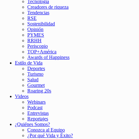
Tecnología
Creadores de riqueza
Tendencias
RSE
Sostenibilidad
Opinión
PYMES
RRHH
Periscopio
TOP+América
Awards of Happiness
Estilo de Vida
Deportes
Turismo
Salud
Gourmet
Roaring 20s
Videos
Webinars
Podcast
Entrevistas
Reportajes
¿Quiénes Somos?
Conozca al Equipo
¿Por qué Vida y Éxito?