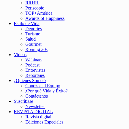
RRHH
Periscopio
TOP+América
Awards of Happiness
Estilo de Vida
Deportes
Turismo
Salud
Gourmet
Roaring 20s
Videos
Webinars
Podcast
Entrevistas
Reportajes
¿Quiénes Somos?
Conozca al Equipo
¿Por qué Vida y Éxito?
Contáctenos
Suscríbase
Newsletter
REVISTA DIGITAL
Revista digital
Ediciones Especiales