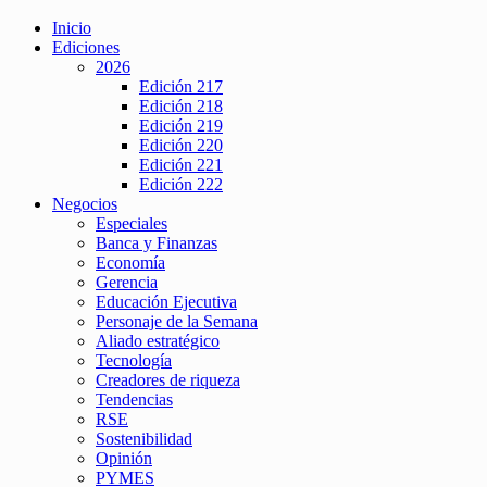
Inicio
Ediciones
2026
Edición 217
Edición 218
Edición 219
Edición 220
Edición 221
Edición 222
Negocios
Especiales
Banca y Finanzas
Economía
Gerencia
Educación Ejecutiva
Personaje de la Semana
Aliado estratégico
Tecnología
Creadores de riqueza
Tendencias
RSE
Sostenibilidad
Opinión
PYMES