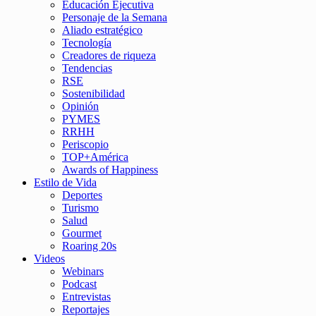
Educación Ejecutiva
Personaje de la Semana
Aliado estratégico
Tecnología
Creadores de riqueza
Tendencias
RSE
Sostenibilidad
Opinión
PYMES
RRHH
Periscopio
TOP+América
Awards of Happiness
Estilo de Vida
Deportes
Turismo
Salud
Gourmet
Roaring 20s
Videos
Webinars
Podcast
Entrevistas
Reportajes