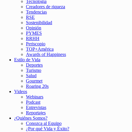
Tecnología
Creadores de riqueza
Tendencias
RSE
Sostenibilidad
Opinión
PYMES
RRHH
Periscopio
TOP+América
Awards of Happiness
Estilo de Vida
Deportes
Turismo
Salud
Gourmet
Roaring 20s
Videos
Webinars
Podcast
Entrevistas
Reportajes
¿Quiénes Somos?
Conozca al Equipo
¿Por qué Vida y Éxito?