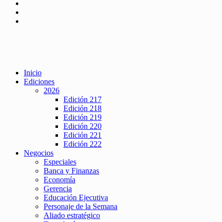
Inicio
Ediciones
2026
Edición 217
Edición 218
Edición 219
Edición 220
Edición 221
Edición 222
Negocios
Especiales
Banca y Finanzas
Economía
Gerencia
Educación Ejecutiva
Personaje de la Semana
Aliado estratégico