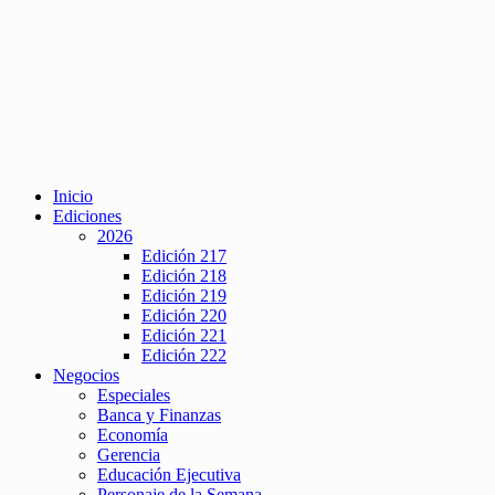
Inicio
Ediciones
2026
Edición 217
Edición 218
Edición 219
Edición 220
Edición 221
Edición 222
Negocios
Especiales
Banca y Finanzas
Economía
Gerencia
Educación Ejecutiva
Personaje de la Semana