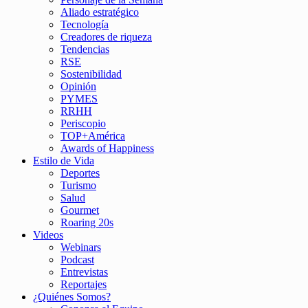
Aliado estratégico
Tecnología
Creadores de riqueza
Tendencias
RSE
Sostenibilidad
Opinión
PYMES
RRHH
Periscopio
TOP+América
Awards of Happiness
Estilo de Vida
Deportes
Turismo
Salud
Gourmet
Roaring 20s
Videos
Webinars
Podcast
Entrevistas
Reportajes
¿Quiénes Somos?