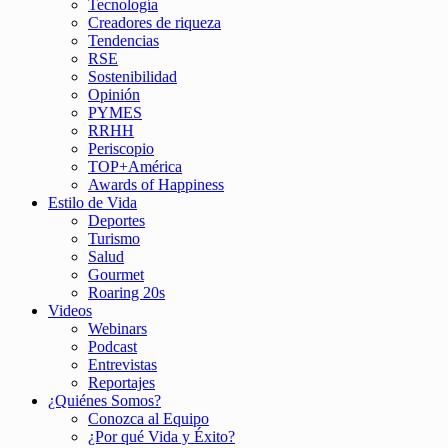
Tecnología
Creadores de riqueza
Tendencias
RSE
Sostenibilidad
Opinión
PYMES
RRHH
Periscopio
TOP+América
Awards of Happiness
Estilo de Vida
Deportes
Turismo
Salud
Gourmet
Roaring 20s
Videos
Webinars
Podcast
Entrevistas
Reportajes
¿Quiénes Somos?
Conozca al Equipo
¿Por qué Vida y Éxito?