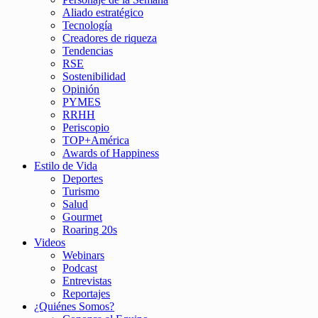
Aliado estratégico
Tecnología
Creadores de riqueza
Tendencias
RSE
Sostenibilidad
Opinión
PYMES
RRHH
Periscopio
TOP+América
Awards of Happiness
Estilo de Vida
Deportes
Turismo
Salud
Gourmet
Roaring 20s
Videos
Webinars
Podcast
Entrevistas
Reportajes
¿Quiénes Somos?