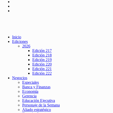
Inicio
Ediciones
2026
Edición 217
Edición 218
Edición 219
Edición 220
Edición 221
Edición 222
Negocios
Especiales
Banca y Finanzas
Economía
Gerencia
Educación Ejecutiva
Personaje de la Semana
Aliado estratégico