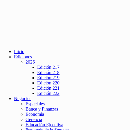
Inicio
Ediciones
2026
Edición 217
Edición 218
Edición 219
Edición 220
Edición 221
Edición 222
Negocios
Especiales
Banca y Finanzas
Economía
Gerencia
Educación Ejecutiva
Personaje de la Semana