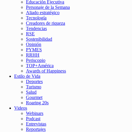
Educación Ejecutiva
Personaje de la Semana
Aliado estratégico
Tecnología
Creadores de riqueza
Tendencias
RSE
Sostenibilidad
Opinión
PYMES
RRHH
Periscopio
TOP+América
Awards of Happiness
Estilo de Vida
Deportes
Turismo
Salud
Gourmet
Roaring 20s
Videos
Webinars
Podcast
Entrevistas
Reportajes