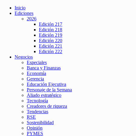
Inicio
Ediciones
2026
Edición 217
Edición 218
Edición 219
Edición 220
Edición 221
Edición 222
Negocios
Especiales
Banca y Finanzas
Economía
Gerencia
Educación Ejecutiva
Personaje de la Semana
Aliado estratégico
Tecnología
Creadores de riqueza
Tendencias
RSE
Sostenibilidad
Opinión
PYMES