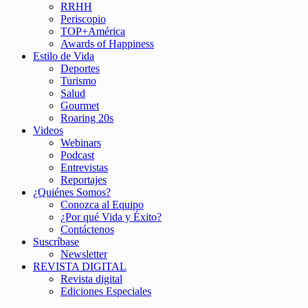
RRHH
Periscopio
TOP+América
Awards of Happiness
Estilo de Vida
Deportes
Turismo
Salud
Gourmet
Roaring 20s
Videos
Webinars
Podcast
Entrevistas
Reportajes
¿Quiénes Somos?
Conozca al Equipo
¿Por qué Vida y Éxito?
Contáctenos
Suscríbase
Newsletter
REVISTA DIGITAL
Revista digital
Ediciones Especiales