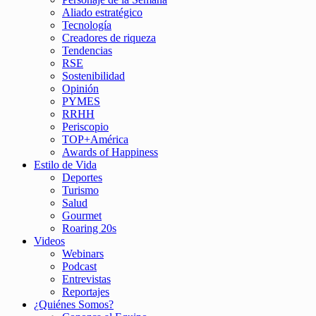
Aliado estratégico
Tecnología
Creadores de riqueza
Tendencias
RSE
Sostenibilidad
Opinión
PYMES
RRHH
Periscopio
TOP+América
Awards of Happiness
Estilo de Vida
Deportes
Turismo
Salud
Gourmet
Roaring 20s
Videos
Webinars
Podcast
Entrevistas
Reportajes
¿Quiénes Somos?