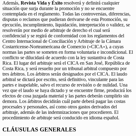
Además,
Revista Vida y Éxito
resolverá y definirá cualquier
situación que surja durante la promoción y no se encuentre
contemplada en el reglamento. Todas las controversias, diferencias,
disputas o reclamos que pudieran derivarse de esta Promoción, su
ejecución, incumplimiento, liquidación, interpretación o validez, se
resolverán por medio de arbitraje de derecho el cual será
confidencial y se regirá de conformidad con los reglamentos del
Centro Internacional de Conciliación y Arbitraje de la Cámara
Costarricense-Norteamericana de Comercio («CICA»), a cuyas
normas las partes se someten en forma voluntaria e incondicional. El
conflicto se dilucidará de acuerdo con la ley sustantiva de Costa
Rica. El lugar del arbitraje será el CICA en San José, República de
Costa Rica, y será resuelto por un tribunal arbitral compuesto por
tres árbitros. Los árbitros serán designados por el CICA. El laudo
arbitral se dictará por escrito, será definitivo, vinculante para las
partes e inapelable, salvo el recurso de revisión o de nulidad. Una
vez que el laudo se haya dictado y se encuentre firme, producirá los
efectos de cosa juzgada material y las partes deberán cumplirlo sin
demora. Los árbitros decidirán cuál parte deberá pagar las costas
procesales y personales, así como otros gastos derivados del
arbitraje, además de las indemnizaciones que procedieren. El
procedimiento de arbitraje será conducido en idioma español.
CLÁUSULAS GENERALES