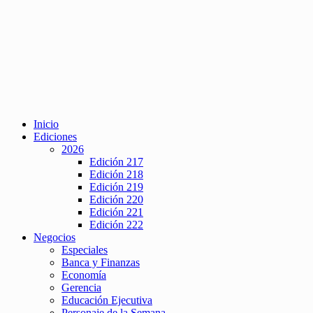
Inicio
Ediciones
2026
Edición 217
Edición 218
Edición 219
Edición 220
Edición 221
Edición 222
Negocios
Especiales
Banca y Finanzas
Economía
Gerencia
Educación Ejecutiva
Personaje de la Semana