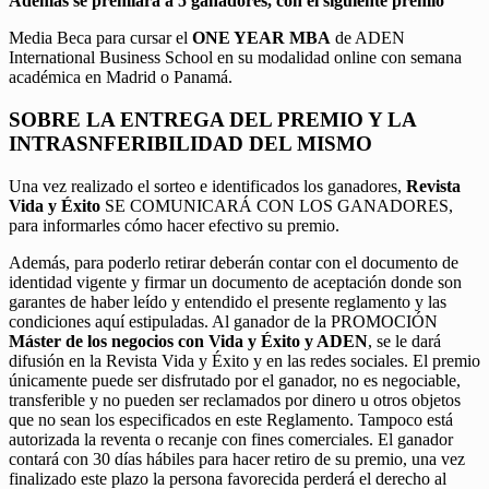
Además se premiará a 5 ganadores, con el siguiente premio
Media Beca para cursar el
ONE YEAR MBA
de ADEN
International Business School en su modalidad online con semana
académica en Madrid o Panamá.
SOBRE LA ENTREGA DEL PREMIO Y LA
INTRASNFERIBILIDAD DEL MISMO
Una vez realizado el sorteo e identificados los ganadores,
Revista
Vida y Éxito
SE COMUNICARÁ CON LOS GANADORES,
para informarles cómo hacer efectivo su premio.
Además, para poderlo retirar deberán contar con el documento de
identidad vigente y firmar un documento de aceptación donde son
garantes de haber leído y entendido el presente reglamento y las
condiciones aquí estipuladas. Al ganador de la PROMOCIÓN
Máster de los negocios con Vida y Éxito y ADEN
, se le dará
difusión en la Revista Vida y Éxito y en las redes sociales. El premio
únicamente puede ser disfrutado por el ganador, no es negociable,
transferible y no pueden ser reclamados por dinero u otros objetos
que no sean los especificados en este Reglamento. Tampoco está
autorizada la reventa o recanje con fines comerciales. El ganador
contará con 30 días hábiles para hacer retiro de su premio, una vez
finalizado este plazo la persona favorecida perderá el derecho al