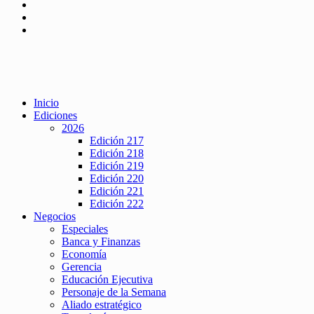
Inicio
Ediciones
2026
Edición 217
Edición 218
Edición 219
Edición 220
Edición 221
Edición 222
Negocios
Especiales
Banca y Finanzas
Economía
Gerencia
Educación Ejecutiva
Personaje de la Semana
Aliado estratégico