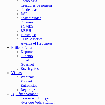
Tecnología
Creadores de riqueza
Tendencias
RSE
Sostenibilidad
Opinión
PYMES
RRHH
Periscopio
TOP+América
Awards of Happiness
Estilo de Vida
Deportes
Turismo
Salud
Gourmet
Roaring 20s
Videos
Webinars
Podcast
Entrevistas
Reportajes
¿Quiénes Somos?
Conozca al Equipo
¿Por qué Vida y Éxito?