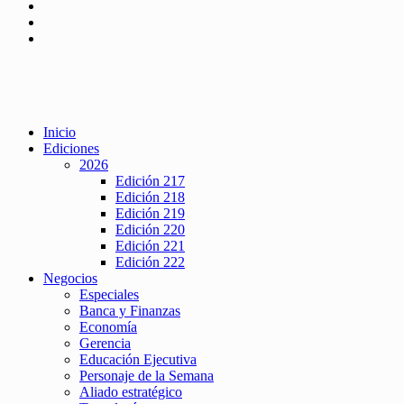
Inicio
Ediciones
2026
Edición 217
Edición 218
Edición 219
Edición 220
Edición 221
Edición 222
Negocios
Especiales
Banca y Finanzas
Economía
Gerencia
Educación Ejecutiva
Personaje de la Semana
Aliado estratégico