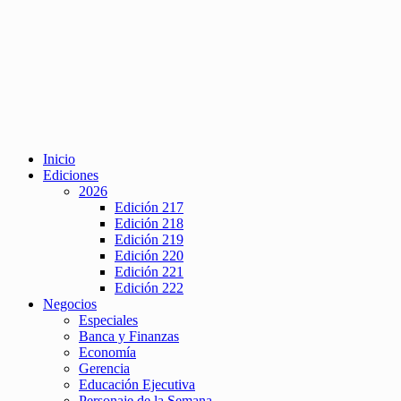
Inicio
Ediciones
2026
Edición 217
Edición 218
Edición 219
Edición 220
Edición 221
Edición 222
Negocios
Especiales
Banca y Finanzas
Economía
Gerencia
Educación Ejecutiva
Personaje de la Semana