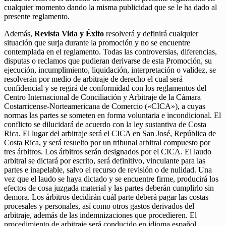
cualquier momento dando la misma publicidad que se le ha dado al
presente reglamento.
Además,
Revista Vida y Éxito
resolverá y definirá cualquier
situación que surja durante la promoción y no se encuentre
contemplada en el reglamento. Todas las controversias, diferencias,
disputas o reclamos que pudieran derivarse de esta Promoción, su
ejecución, incumplimiento, liquidación, interpretación o validez, se
resolverán por medio de arbitraje de derecho el cual será
confidencial y se regirá de conformidad con los reglamentos del
Centro Internacional de Conciliación y Arbitraje de la Cámara
Costarricense-Norteamericana de Comercio («CICA»), a cuyas
normas las partes se someten en forma voluntaria e incondicional. El
conflicto se dilucidará de acuerdo con la ley sustantiva de Costa
Rica. El lugar del arbitraje será el CICA en San José, República de
Costa Rica, y será resuelto por un tribunal arbitral compuesto por
tres árbitros. Los árbitros serán designados por el CICA. El laudo
arbitral se dictará por escrito, será definitivo, vinculante para las
partes e inapelable, salvo el recurso de revisión o de nulidad. Una
vez que el laudo se haya dictado y se encuentre firme, producirá los
efectos de cosa juzgada material y las partes deberán cumplirlo sin
demora. Los árbitros decidirán cuál parte deberá pagar las costas
procesales y personales, así como otros gastos derivados del
arbitraje, además de las indemnizaciones que procedieren. El
procedimiento de arbitraje será conducido en idioma español.