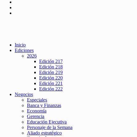
Inicio
Ediciones
2026
Edición 217
Edición 218
Edición 219
Edición 220
Edición 221
Edición 222
Negocios
Especiales
Banca y Finanzas
Economía
Gerencia
Educación Ejecutiva
Personaje de la Semana
Aliado estratégico