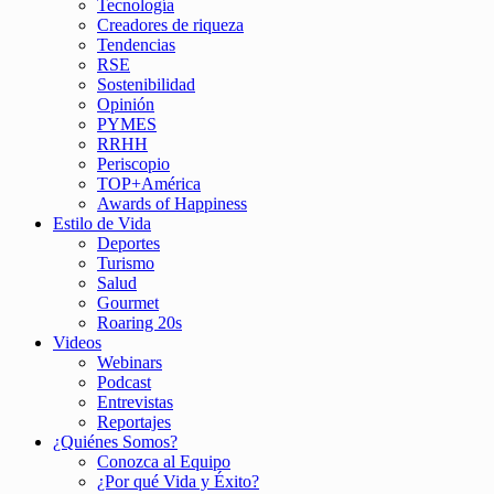
Tecnología
Creadores de riqueza
Tendencias
RSE
Sostenibilidad
Opinión
PYMES
RRHH
Periscopio
TOP+América
Awards of Happiness
Estilo de Vida
Deportes
Turismo
Salud
Gourmet
Roaring 20s
Videos
Webinars
Podcast
Entrevistas
Reportajes
¿Quiénes Somos?
Conozca al Equipo
¿Por qué Vida y Éxito?