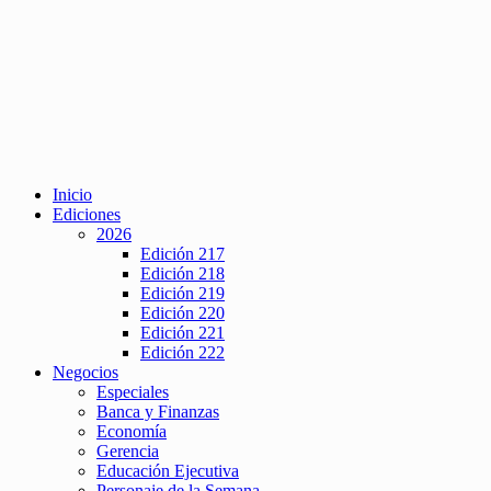
Inicio
Ediciones
2026
Edición 217
Edición 218
Edición 219
Edición 220
Edición 221
Edición 222
Negocios
Especiales
Banca y Finanzas
Economía
Gerencia
Educación Ejecutiva
Personaje de la Semana