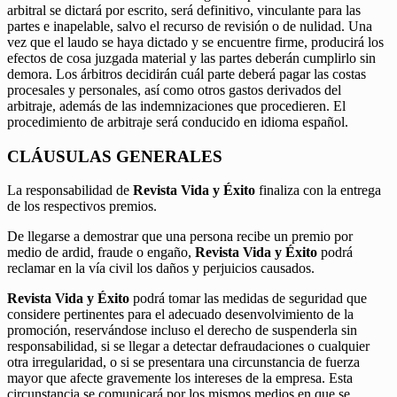
arbitral se dictará por escrito, será definitivo, vinculante para las
partes e inapelable, salvo el recurso de revisión o de nulidad. Una
vez que el laudo se haya dictado y se encuentre firme, producirá los
efectos de cosa juzgada material y las partes deberán cumplirlo sin
demora. Los árbitros decidirán cuál parte deberá pagar las costas
procesales y personales, así como otros gastos derivados del
arbitraje, además de las indemnizaciones que procedieren. El
procedimiento de arbitraje será conducido en idioma español.
CLÁUSULAS GENERALES
La responsabilidad de
Revista Vida y Éxito
finaliza con la entrega
de los respectivos premios.
De llegarse a demostrar que una persona recibe un premio por
medio de ardid, fraude o engaño,
Revista Vida y Éxito
podrá
reclamar en la vía civil los daños y perjuicios causados.
Revista Vida y Éxito
podrá tomar las medidas de seguridad que
considere pertinentes para el adecuado desenvolvimiento de la
promoción, reservándose incluso el derecho de suspenderla sin
responsabilidad, si se llegar a detectar defraudaciones o cualquier
otra irregularidad, o si se presentara una circunstancia de fuerza
mayor que afecte gravemente los intereses de la empresa. Esta
circunstancia se comunicará por los mismos medios en que se