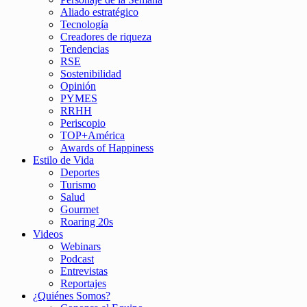
Aliado estratégico
Tecnología
Creadores de riqueza
Tendencias
RSE
Sostenibilidad
Opinión
PYMES
RRHH
Periscopio
TOP+América
Awards of Happiness
Estilo de Vida
Deportes
Turismo
Salud
Gourmet
Roaring 20s
Videos
Webinars
Podcast
Entrevistas
Reportajes
¿Quiénes Somos?