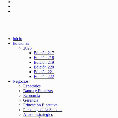
Inicio
Ediciones
2026
Edición 217
Edición 218
Edición 219
Edición 220
Edición 221
Edición 222
Negocios
Especiales
Banca y Finanzas
Economía
Gerencia
Educación Ejecutiva
Personaje de la Semana
Aliado estratégico