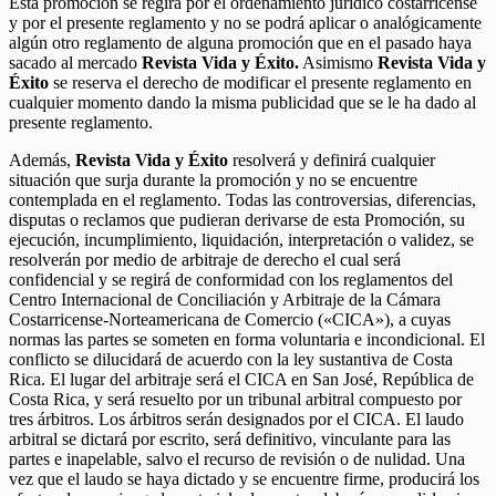
Esta promoción se regirá por el ordenamiento jurídico costarricense
y por el presente reglamento y no se podrá aplicar o analógicamente
algún otro reglamento de alguna promoción que en el pasado haya
sacado al mercado
Revista Vida y Éxito.
Asimismo
Revista Vida y
Éxito
se reserva el derecho de modificar el presente reglamento en
cualquier momento dando la misma publicidad que se le ha dado al
presente reglamento.
Además,
Revista Vida y Éxito
resolverá y definirá cualquier
situación que surja durante la promoción y no se encuentre
contemplada en el reglamento. Todas las controversias, diferencias,
disputas o reclamos que pudieran derivarse de esta Promoción, su
ejecución, incumplimiento, liquidación, interpretación o validez, se
resolverán por medio de arbitraje de derecho el cual será
confidencial y se regirá de conformidad con los reglamentos del
Centro Internacional de Conciliación y Arbitraje de la Cámara
Costarricense-Norteamericana de Comercio («CICA»), a cuyas
normas las partes se someten en forma voluntaria e incondicional. El
conflicto se dilucidará de acuerdo con la ley sustantiva de Costa
Rica. El lugar del arbitraje será el CICA en San José, República de
Costa Rica, y será resuelto por un tribunal arbitral compuesto por
tres árbitros. Los árbitros serán designados por el CICA. El laudo
arbitral se dictará por escrito, será definitivo, vinculante para las
partes e inapelable, salvo el recurso de revisión o de nulidad. Una
vez que el laudo se haya dictado y se encuentre firme, producirá los