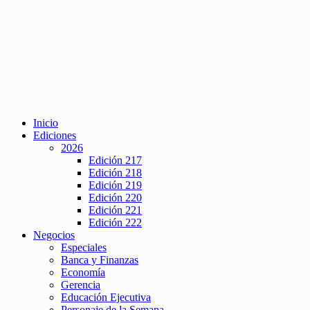
Inicio
Ediciones
2026
Edición 217
Edición 218
Edición 219
Edición 220
Edición 221
Edición 222
Negocios
Especiales
Banca y Finanzas
Economía
Gerencia
Educación Ejecutiva
Personaje de la Semana