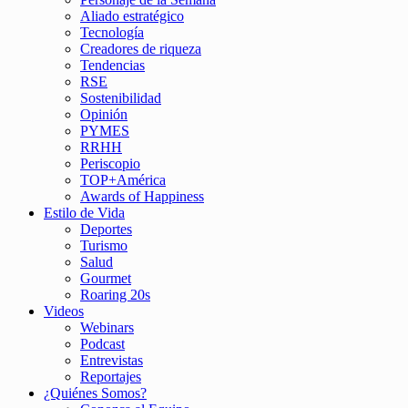
Aliado estratégico
Tecnología
Creadores de riqueza
Tendencias
RSE
Sostenibilidad
Opinión
PYMES
RRHH
Periscopio
TOP+América
Awards of Happiness
Estilo de Vida
Deportes
Turismo
Salud
Gourmet
Roaring 20s
Videos
Webinars
Podcast
Entrevistas
Reportajes
¿Quiénes Somos?