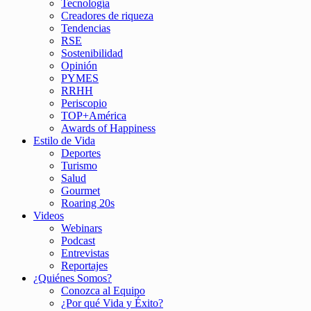
Tecnología
Creadores de riqueza
Tendencias
RSE
Sostenibilidad
Opinión
PYMES
RRHH
Periscopio
TOP+América
Awards of Happiness
Estilo de Vida
Deportes
Turismo
Salud
Gourmet
Roaring 20s
Videos
Webinars
Podcast
Entrevistas
Reportajes
¿Quiénes Somos?
Conozca al Equipo
¿Por qué Vida y Éxito?