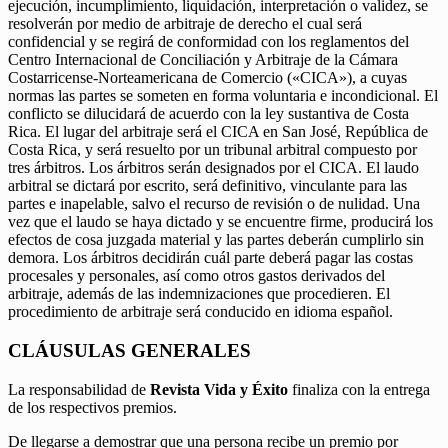
ejecución, incumplimiento, liquidación, interpretación o validez, se
resolverán por medio de arbitraje de derecho el cual será
confidencial y se regirá de conformidad con los reglamentos del
Centro Internacional de Conciliación y Arbitraje de la Cámara
Costarricense-Norteamericana de Comercio («CICA»), a cuyas
normas las partes se someten en forma voluntaria e incondicional. El
conflicto se dilucidará de acuerdo con la ley sustantiva de Costa
Rica. El lugar del arbitraje será el CICA en San José, República de
Costa Rica, y será resuelto por un tribunal arbitral compuesto por
tres árbitros. Los árbitros serán designados por el CICA. El laudo
arbitral se dictará por escrito, será definitivo, vinculante para las
partes e inapelable, salvo el recurso de revisión o de nulidad. Una
vez que el laudo se haya dictado y se encuentre firme, producirá los
efectos de cosa juzgada material y las partes deberán cumplirlo sin
demora. Los árbitros decidirán cuál parte deberá pagar las costas
procesales y personales, así como otros gastos derivados del
arbitraje, además de las indemnizaciones que procedieren. El
procedimiento de arbitraje será conducido en idioma español.
CLÁUSULAS GENERALES
La responsabilidad de
Revista Vida y Éxito
finaliza con la entrega
de los respectivos premios.
De llegarse a demostrar que una persona recibe un premio por