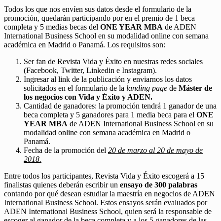
Todos los que nos envíen sus datos desde el formulario de la
promoción, quedarán participando por en el premio de 1 beca
completa y 5 medias becas del
ONE YEAR MBA
de ADEN
International Business School en su modalidad online con semana
académica en Madrid o Panamá. Los requisitos son:
Ser fan de Revista Vida y Éxito en nuestras redes sociales
(Facebook, Twitter, Linkedin e Instagram).
Ingresar al link de la publicación y enviarnos los datos
solicitados en el formulario de la
landing page
de
Máster de
los negocios con Vida y Éxito y ADEN.
Cantidad de ganadores: la promoción tendrá 1 ganador de una
beca completa y 5 ganadores para 1 media beca para el
ONE
YEAR MBA
de ADEN International Business School en su
modalidad online con semana académica en Madrid o
Panamá.
Fecha de la promoción del
20 de marzo al 20 de mayo de
2018.
Entre todos los participantes, Revista Vida y Éxito escogerá a 15
finalistas quienes deberán escribir un
ensayo de 300 palabras
contando por qué desean estudiar la maestría en negocios de ADEN
International Business School. Estos ensayos serán evaluados por
ADEN International Business School, quien será la responsable de
escoger al ganador de la beca completa y a los 5 ganadores de las