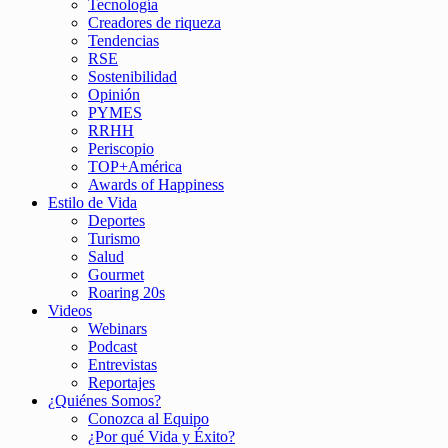
Tecnología
Creadores de riqueza
Tendencias
RSE
Sostenibilidad
Opinión
PYMES
RRHH
Periscopio
TOP+América
Awards of Happiness
Estilo de Vida
Deportes
Turismo
Salud
Gourmet
Roaring 20s
Videos
Webinars
Podcast
Entrevistas
Reportajes
¿Quiénes Somos?
Conozca al Equipo
¿Por qué Vida y Éxito?