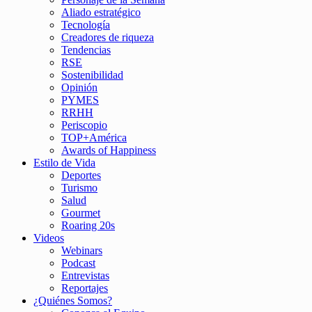
Aliado estratégico
Tecnología
Creadores de riqueza
Tendencias
RSE
Sostenibilidad
Opinión
PYMES
RRHH
Periscopio
TOP+América
Awards of Happiness
Estilo de Vida
Deportes
Turismo
Salud
Gourmet
Roaring 20s
Videos
Webinars
Podcast
Entrevistas
Reportajes
¿Quiénes Somos?