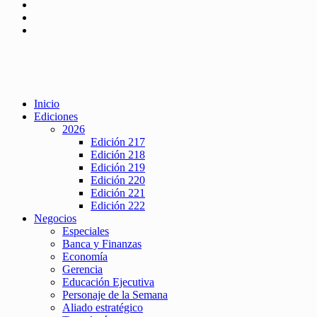
Inicio
Ediciones
2026
Edición 217
Edición 218
Edición 219
Edición 220
Edición 221
Edición 222
Negocios
Especiales
Banca y Finanzas
Economía
Gerencia
Educación Ejecutiva
Personaje de la Semana
Aliado estratégico