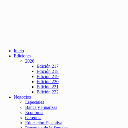
Inicio
Ediciones
2026
Edición 217
Edición 218
Edición 219
Edición 220
Edición 221
Edición 222
Negocios
Especiales
Banca y Finanzas
Economía
Gerencia
Educación Ejecutiva
Personaje de la Semana