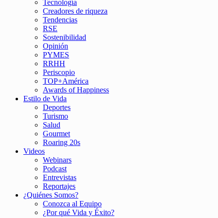
Tecnología
Creadores de riqueza
Tendencias
RSE
Sostenibilidad
Opinión
PYMES
RRHH
Periscopio
TOP+América
Awards of Happiness
Estilo de Vida
Deportes
Turismo
Salud
Gourmet
Roaring 20s
Videos
Webinars
Podcast
Entrevistas
Reportajes
¿Quiénes Somos?
Conozca al Equipo
¿Por qué Vida y Éxito?