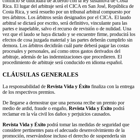
conflicto se dilucidará de acuerdo con la ley sustantiva de Costa
Rica. El lugar del arbitraje será el CICA en San José, República de
Costa Rica, y será resuelto por un tribunal arbitral compuesto por
tres árbitros. Los árbitros serán designados por el CICA. El laudo
arbitral se dictará por escrito, será definitivo, vinculante para las
partes e inapelable, salvo el recurso de revisión o de nulidad. Una
vez que el laudo se haya dictado y se encuentre firme, producirá los
efectos de cosa juzgada material y las partes deberán cumplirlo sin
demora. Los árbitros decidirán cuál parte deberá pagar las costas
procesales y personales, así como otros gastos derivados del
arbitraje, además de las indemnizaciones que procedieren. El
procedimiento de arbitraje será conducido en idioma español.
CLÁUSULAS GENERALES
La responsabilidad de
Revista Vida y Éxito
finaliza con la entrega
de los respectivos premios.
De llegarse a demostrar que una persona recibe un premio por
medio de ardid, fraude o engaño,
Revista Vida y Éxito
podrá
reclamar en la vía civil los daños y perjuicios causados.
Revista Vida y Éxito
podrá tomar las medidas de seguridad que
considere pertinentes para el adecuado desenvolvimiento de la
promoción, reservándose incluso el derecho de suspenderla sin