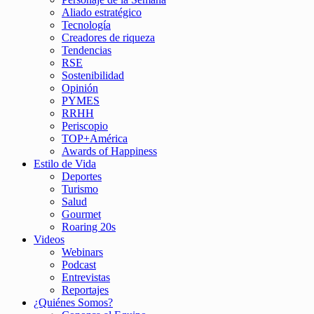
Aliado estratégico
Tecnología
Creadores de riqueza
Tendencias
RSE
Sostenibilidad
Opinión
PYMES
RRHH
Periscopio
TOP+América
Awards of Happiness
Estilo de Vida
Deportes
Turismo
Salud
Gourmet
Roaring 20s
Videos
Webinars
Podcast
Entrevistas
Reportajes
¿Quiénes Somos?