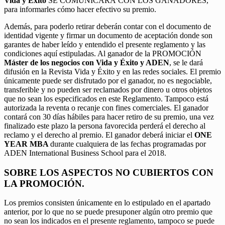
Vida y Éxito
SE COMUNICARÁ CON LOS GANADORES,
para informarles cómo hacer efectivo su premio.
Además, para poderlo retirar deberán contar con el documento de
identidad vigente y firmar un documento de aceptación donde son
garantes de haber leído y entendido el presente reglamento y las
condiciones aquí estipuladas. Al ganador de la PROMOCIÓN
Máster de los negocios con Vida y Éxito y ADEN
, se le dará
difusión en la Revista Vida y Éxito y en las redes sociales. El premio
únicamente puede ser disfrutado por el ganador, no es negociable,
transferible y no pueden ser reclamados por dinero u otros objetos
que no sean los especificados en este Reglamento. Tampoco está
autorizada la reventa o recanje con fines comerciales. El ganador
contará con 30 días hábiles para hacer retiro de su premio, una vez
finalizado este plazo la persona favorecida perderá el derecho al
reclamo y el derecho al premio. El ganador deberá iniciar el
ONE
YEAR MBA
durante cualquiera de las fechas programadas por
ADEN International Business School para el 2018.
SOBRE LOS ASPECTOS NO CUBIERTOS CON
LA PROMOCIÓN.
Los premios consisten únicamente en lo estipulado en el apartado
anterior, por lo que no se puede presuponer algún otro premio que
no sean los indicados en el presente reglamento, tampoco se puede