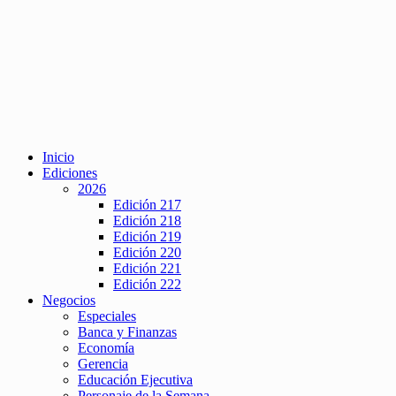
Inicio
Ediciones
2026
Edición 217
Edición 218
Edición 219
Edición 220
Edición 221
Edición 222
Negocios
Especiales
Banca y Finanzas
Economía
Gerencia
Educación Ejecutiva
Personaje de la Semana