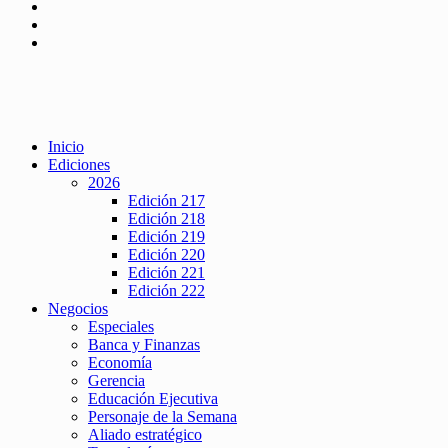
Inicio
Ediciones
2026
Edición 217
Edición 218
Edición 219
Edición 220
Edición 221
Edición 222
Negocios
Especiales
Banca y Finanzas
Economía
Gerencia
Educación Ejecutiva
Personaje de la Semana
Aliado estratégico