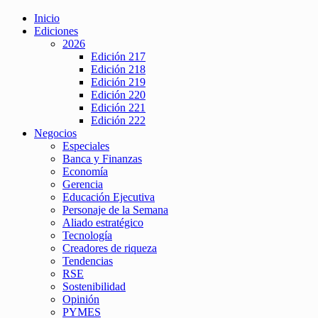
Inicio
Ediciones
2026
Edición 217
Edición 218
Edición 219
Edición 220
Edición 221
Edición 222
Negocios
Especiales
Banca y Finanzas
Economía
Gerencia
Educación Ejecutiva
Personaje de la Semana
Aliado estratégico
Tecnología
Creadores de riqueza
Tendencias
RSE
Sostenibilidad
Opinión
PYMES