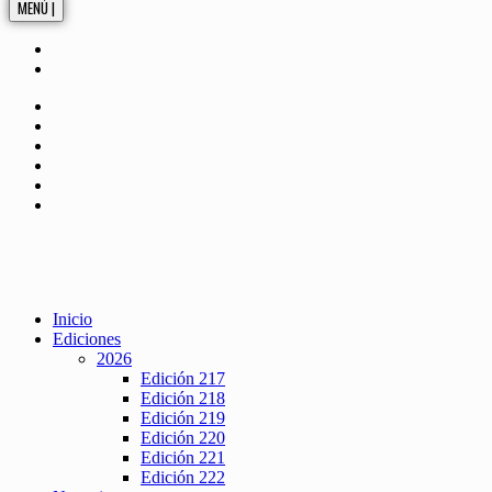
MENÚ |
Inicio
Ediciones
2026
Edición 217
Edición 218
Edición 219
Edición 220
Edición 221
Edición 222