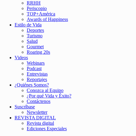
RRHH
Periscopio
TOP+América
Awards of Happiness
Estilo de Vida
Deportes
Turismo
Salud
Gourmet
Roaring 20s
Videos
Webinars
Podcast
Entrevistas
Reportajes
¿Quiénes Somos?
Conozca al Equipo
¿Por qué Vida y Éxito?
Contáctenos
Suscríbase
Newsletter
REVISTA DIGITAL
Revista digital
Ediciones Especiales