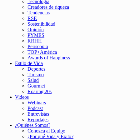
Tecnología
Creadores de riqueza
Tendencias
RSE
Sostenibilidad
Opinión
PYMES
RRHH
Periscopio
TOP+América
Awards of Happiness
Estilo de Vida
Deportes
Turismo
Salud
Gourmet
Roaring 20s
Videos
Webinars
Podcast
Entrevistas
Reportajes
¿Quiénes Somos?
Conozca al Equipo
¿Por qué Vida y Éxito?