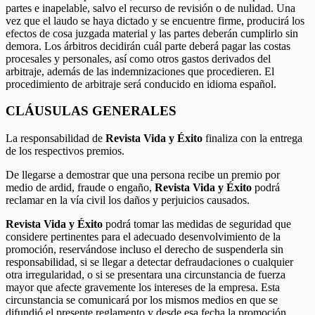
partes e inapelable, salvo el recurso de revisión o de nulidad. Una
vez que el laudo se haya dictado y se encuentre firme, producirá los
efectos de cosa juzgada material y las partes deberán cumplirlo sin
demora. Los árbitros decidirán cuál parte deberá pagar las costas
procesales y personales, así como otros gastos derivados del
arbitraje, además de las indemnizaciones que procedieren. El
procedimiento de arbitraje será conducido en idioma español.
CLÁUSULAS GENERALES
La responsabilidad de
Revista Vida y Éxito
finaliza con la entrega
de los respectivos premios.
De llegarse a demostrar que una persona recibe un premio por
medio de ardid, fraude o engaño,
Revista Vida y Éxito
podrá
reclamar en la vía civil los daños y perjuicios causados.
Revista Vida y Éxito
podrá tomar las medidas de seguridad que
considere pertinentes para el adecuado desenvolvimiento de la
promoción, reservándose incluso el derecho de suspenderla sin
responsabilidad, si se llegar a detectar defraudaciones o cualquier
otra irregularidad, o si se presentara una circunstancia de fuerza
mayor que afecte gravemente los intereses de la empresa. Esta
circunstancia se comunicará por los mismos medios en que se
difundió el presente reglamento y desde esa fecha la promoción