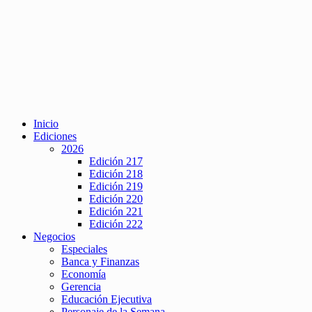
Inicio
Ediciones
2026
Edición 217
Edición 218
Edición 219
Edición 220
Edición 221
Edición 222
Negocios
Especiales
Banca y Finanzas
Economía
Gerencia
Educación Ejecutiva
Personaje de la Semana