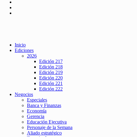
Inicio
Ediciones
2026
Edición 217
Edición 218
Edición 219
Edición 220
Edición 221
Edición 222
Negocios
Especiales
Banca y Finanzas
Economía
Gerencia
Educación Ejecutiva
Personaje de la Semana
Aliado estratégico