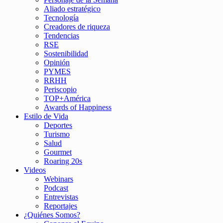
Aliado estratégico
Tecnología
Creadores de riqueza
Tendencias
RSE
Sostenibilidad
Opinión
PYMES
RRHH
Periscopio
TOP+América
Awards of Happiness
Estilo de Vida
Deportes
Turismo
Salud
Gourmet
Roaring 20s
Videos
Webinars
Podcast
Entrevistas
Reportajes
¿Quiénes Somos?