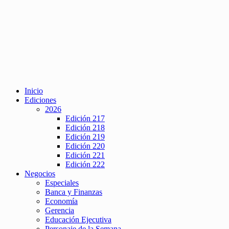
Inicio
Ediciones
2026
Edición 217
Edición 218
Edición 219
Edición 220
Edición 221
Edición 222
Negocios
Especiales
Banca y Finanzas
Economía
Gerencia
Educación Ejecutiva
Personaje de la Semana