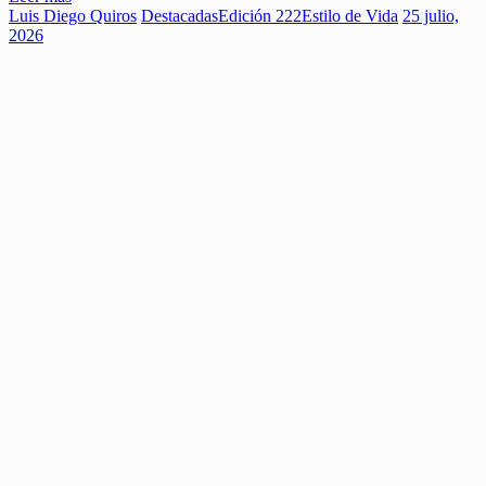
Luis Diego Quiros
Destacadas
Edición 222
Estilo de Vida
25 julio,
2026