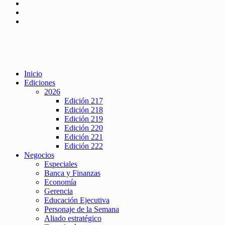
Inicio
Ediciones
2026
Edición 217
Edición 218
Edición 219
Edición 220
Edición 221
Edición 222
Negocios
Especiales
Banca y Finanzas
Economía
Gerencia
Educación Ejecutiva
Personaje de la Semana
Aliado estratégico