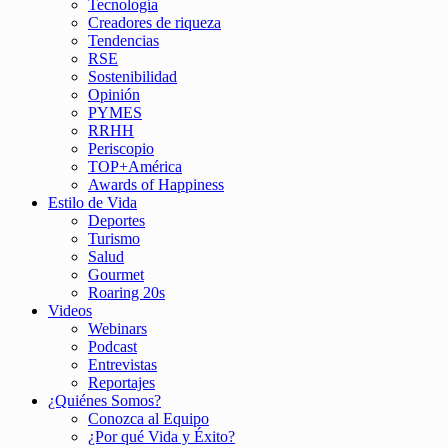
Tecnología
Creadores de riqueza
Tendencias
RSE
Sostenibilidad
Opinión
PYMES
RRHH
Periscopio
TOP+América
Awards of Happiness
Estilo de Vida
Deportes
Turismo
Salud
Gourmet
Roaring 20s
Videos
Webinars
Podcast
Entrevistas
Reportajes
¿Quiénes Somos?
Conozca al Equipo
¿Por qué Vida y Éxito?