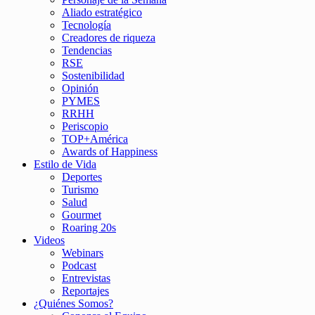
Aliado estratégico
Tecnología
Creadores de riqueza
Tendencias
RSE
Sostenibilidad
Opinión
PYMES
RRHH
Periscopio
TOP+América
Awards of Happiness
Estilo de Vida
Deportes
Turismo
Salud
Gourmet
Roaring 20s
Videos
Webinars
Podcast
Entrevistas
Reportajes
¿Quiénes Somos?