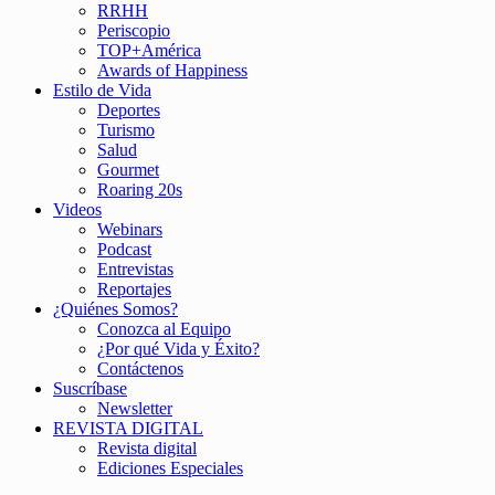
RRHH
Periscopio
TOP+América
Awards of Happiness
Estilo de Vida
Deportes
Turismo
Salud
Gourmet
Roaring 20s
Videos
Webinars
Podcast
Entrevistas
Reportajes
¿Quiénes Somos?
Conozca al Equipo
¿Por qué Vida y Éxito?
Contáctenos
Suscríbase
Newsletter
REVISTA DIGITAL
Revista digital
Ediciones Especiales