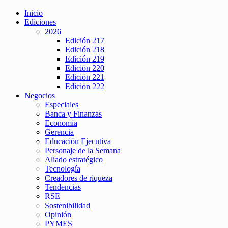
Inicio
Ediciones
2026
Edición 217
Edición 218
Edición 219
Edición 220
Edición 221
Edición 222
Negocios
Especiales
Banca y Finanzas
Economía
Gerencia
Educación Ejecutiva
Personaje de la Semana
Aliado estratégico
Tecnología
Creadores de riqueza
Tendencias
RSE
Sostenibilidad
Opinión
PYMES