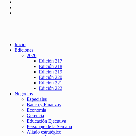
Inicio
Ediciones
2026
Edición 217
Edición 218
Edición 219
Edición 220
Edición 221
Edición 222
Negocios
Especiales
Banca y Finanzas
Economía
Gerencia
Educación Ejecutiva
Personaje de la Semana
Aliado estratégico