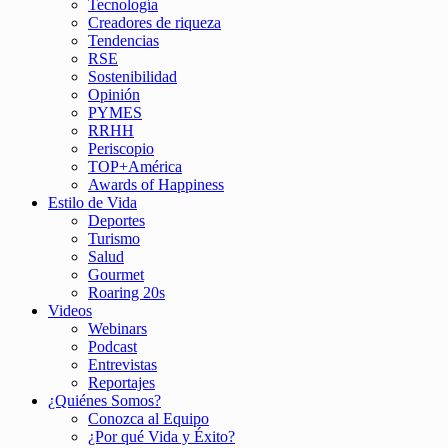
Tecnología
Creadores de riqueza
Tendencias
RSE
Sostenibilidad
Opinión
PYMES
RRHH
Periscopio
TOP+América
Awards of Happiness
Estilo de Vida
Deportes
Turismo
Salud
Gourmet
Roaring 20s
Videos
Webinars
Podcast
Entrevistas
Reportajes
¿Quiénes Somos?
Conozca al Equipo
¿Por qué Vida y Éxito?