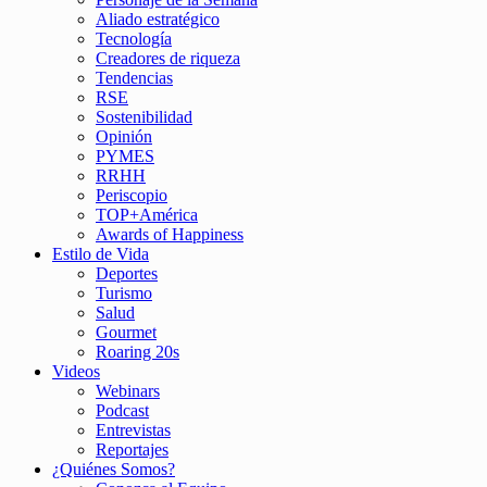
Aliado estratégico
Tecnología
Creadores de riqueza
Tendencias
RSE
Sostenibilidad
Opinión
PYMES
RRHH
Periscopio
TOP+América
Awards of Happiness
Estilo de Vida
Deportes
Turismo
Salud
Gourmet
Roaring 20s
Videos
Webinars
Podcast
Entrevistas
Reportajes
¿Quiénes Somos?