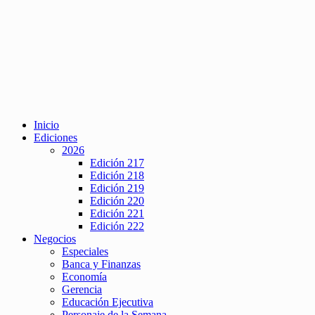
Inicio
Ediciones
2026
Edición 217
Edición 218
Edición 219
Edición 220
Edición 221
Edición 222
Negocios
Especiales
Banca y Finanzas
Economía
Gerencia
Educación Ejecutiva
Personaje de la Semana