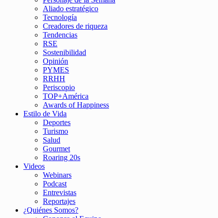
Aliado estratégico
Tecnología
Creadores de riqueza
Tendencias
RSE
Sostenibilidad
Opinión
PYMES
RRHH
Periscopio
TOP+América
Awards of Happiness
Estilo de Vida
Deportes
Turismo
Salud
Gourmet
Roaring 20s
Videos
Webinars
Podcast
Entrevistas
Reportajes
¿Quiénes Somos?