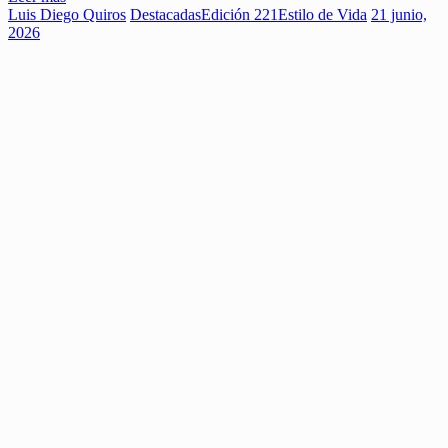
Luis Diego Quiros
Destacadas
Edición 221
Estilo de Vida
21 junio,
2026