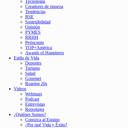
Tecnología
Creadores de riqueza
Tendencias
RSE
Sostenibilidad
Opinión
PYMES
RRHH
Periscopio
TOP+América
Awards of Happiness
Estilo de Vida
Deportes
Turismo
Salud
Gourmet
Roaring 20s
Videos
Webinars
Podcast
Entrevistas
Reportajes
¿Quiénes Somos?
Conozca al Equipo
¿Por qué Vida y Éxito?