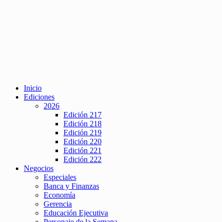
Inicio
Ediciones
2026
Edición 217
Edición 218
Edición 219
Edición 220
Edición 221
Edición 222
Negocios
Especiales
Banca y Finanzas
Economía
Gerencia
Educación Ejecutiva
Personaje de la Semana