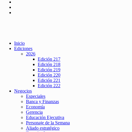
Inicio
Ediciones
2026
Edición 217
Edición 218
Edición 219
Edición 220
Edición 221
Edición 222
Negocios
Especiales
Banca y Finanzas
Economía
Gerencia
Educación Ejecutiva
Personaje de la Semana
Aliado estratégico