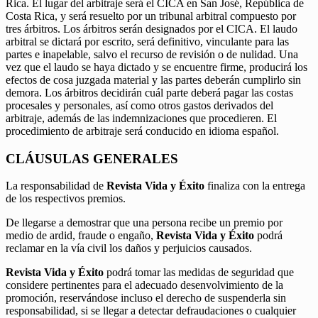
Rica. El lugar del arbitraje será el CICA en San José, República de
Costa Rica, y será resuelto por un tribunal arbitral compuesto por
tres árbitros. Los árbitros serán designados por el CICA. El laudo
arbitral se dictará por escrito, será definitivo, vinculante para las
partes e inapelable, salvo el recurso de revisión o de nulidad. Una
vez que el laudo se haya dictado y se encuentre firme, producirá los
efectos de cosa juzgada material y las partes deberán cumplirlo sin
demora. Los árbitros decidirán cuál parte deberá pagar las costas
procesales y personales, así como otros gastos derivados del
arbitraje, además de las indemnizaciones que procedieren. El
procedimiento de arbitraje será conducido en idioma español.
CLÁUSULAS GENERALES
La responsabilidad de
Revista Vida y Éxito
finaliza con la entrega
de los respectivos premios.
De llegarse a demostrar que una persona recibe un premio por
medio de ardid, fraude o engaño,
Revista Vida y Éxito
podrá
reclamar en la vía civil los daños y perjuicios causados.
Revista Vida y Éxito
podrá tomar las medidas de seguridad que
considere pertinentes para el adecuado desenvolvimiento de la
promoción, reservándose incluso el derecho de suspenderla sin
responsabilidad, si se llegar a detectar defraudaciones o cualquier