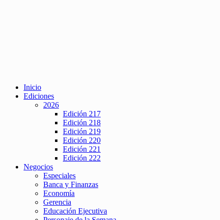
Inicio
Ediciones
2026
Edición 217
Edición 218
Edición 219
Edición 220
Edición 221
Edición 222
Negocios
Especiales
Banca y Finanzas
Economía
Gerencia
Educación Ejecutiva
Personaje de la Semana