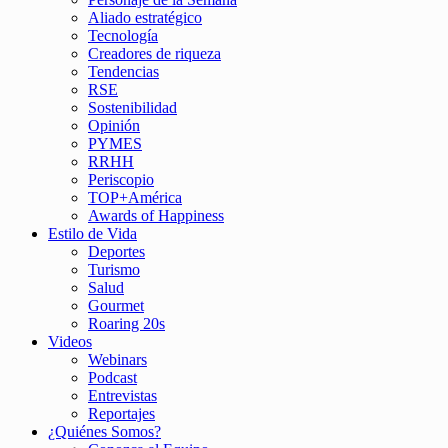
Aliado estratégico
Tecnología
Creadores de riqueza
Tendencias
RSE
Sostenibilidad
Opinión
PYMES
RRHH
Periscopio
TOP+América
Awards of Happiness
Estilo de Vida
Deportes
Turismo
Salud
Gourmet
Roaring 20s
Videos
Webinars
Podcast
Entrevistas
Reportajes
¿Quiénes Somos?