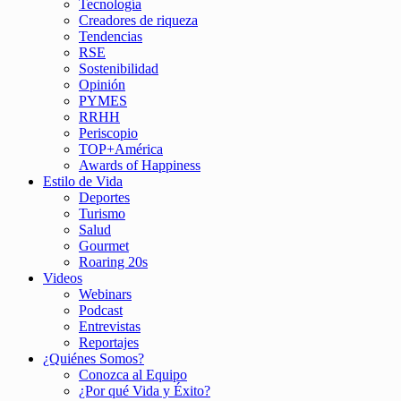
Tecnología
Creadores de riqueza
Tendencias
RSE
Sostenibilidad
Opinión
PYMES
RRHH
Periscopio
TOP+América
Awards of Happiness
Estilo de Vida
Deportes
Turismo
Salud
Gourmet
Roaring 20s
Videos
Webinars
Podcast
Entrevistas
Reportajes
¿Quiénes Somos?
Conozca al Equipo
¿Por qué Vida y Éxito?