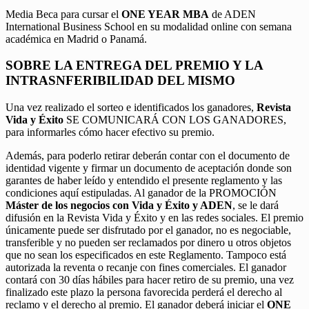
Media Beca para cursar el
ONE YEAR MBA
de ADEN
International Business School en su modalidad online con semana
académica en Madrid o Panamá.
SOBRE LA ENTREGA DEL PREMIO Y LA
INTRASNFERIBILIDAD DEL MISMO
Una vez realizado el sorteo e identificados los ganadores,
Revista
Vida y Éxito
SE COMUNICARÁ CON LOS GANADORES,
para informarles cómo hacer efectivo su premio.
Además, para poderlo retirar deberán contar con el documento de
identidad vigente y firmar un documento de aceptación donde son
garantes de haber leído y entendido el presente reglamento y las
condiciones aquí estipuladas. Al ganador de la PROMOCIÓN
Máster de los negocios con Vida y Éxito y ADEN
, se le dará
difusión en la Revista Vida y Éxito y en las redes sociales. El premio
únicamente puede ser disfrutado por el ganador, no es negociable,
transferible y no pueden ser reclamados por dinero u otros objetos
que no sean los especificados en este Reglamento. Tampoco está
autorizada la reventa o recanje con fines comerciales. El ganador
contará con 30 días hábiles para hacer retiro de su premio, una vez
finalizado este plazo la persona favorecida perderá el derecho al
reclamo y el derecho al premio. El ganador deberá iniciar el
ONE