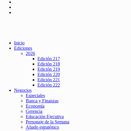
Inicio
Ediciones
2026
Edición 217
Edición 218
Edición 219
Edición 220
Edición 221
Edición 222
Negocios
Especiales
Banca y Finanzas
Economía
Gerencia
Educación Ejecutiva
Personaje de la Semana
Aliado estratégico