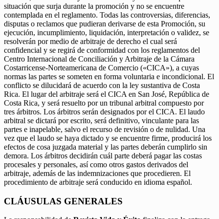
situación que surja durante la promoción y no se encuentre
contemplada en el reglamento. Todas las controversias, diferencias,
disputas o reclamos que pudieran derivarse de esta Promoción, su
ejecución, incumplimiento, liquidación, interpretación o validez, se
resolverán por medio de arbitraje de derecho el cual será
confidencial y se regirá de conformidad con los reglamentos del
Centro Internacional de Conciliación y Arbitraje de la Cámara
Costarricense-Norteamericana de Comercio («CICA»), a cuyas
normas las partes se someten en forma voluntaria e incondicional. El
conflicto se dilucidará de acuerdo con la ley sustantiva de Costa
Rica. El lugar del arbitraje será el CICA en San José, República de
Costa Rica, y será resuelto por un tribunal arbitral compuesto por
tres árbitros. Los árbitros serán designados por el CICA. El laudo
arbitral se dictará por escrito, será definitivo, vinculante para las
partes e inapelable, salvo el recurso de revisión o de nulidad. Una
vez que el laudo se haya dictado y se encuentre firme, producirá los
efectos de cosa juzgada material y las partes deberán cumplirlo sin
demora. Los árbitros decidirán cuál parte deberá pagar las costas
procesales y personales, así como otros gastos derivados del
arbitraje, además de las indemnizaciones que procedieren. El
procedimiento de arbitraje será conducido en idioma español.
CLÁUSULAS GENERALES