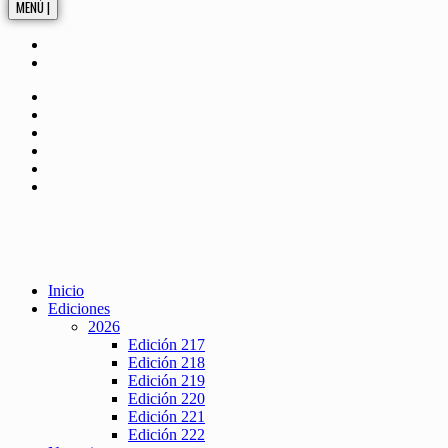
MENÚ |
Inicio
Ediciones
2026
Edición 217
Edición 218
Edición 219
Edición 220
Edición 221
Edición 222