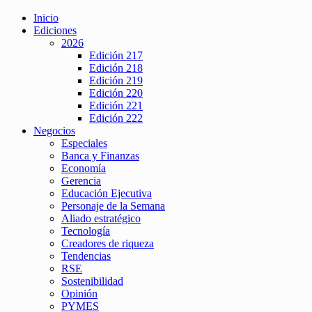
Inicio
Ediciones
2026
Edición 217
Edición 218
Edición 219
Edición 220
Edición 221
Edición 222
Negocios
Especiales
Banca y Finanzas
Economía
Gerencia
Educación Ejecutiva
Personaje de la Semana
Aliado estratégico
Tecnología
Creadores de riqueza
Tendencias
RSE
Sostenibilidad
Opinión
PYMES