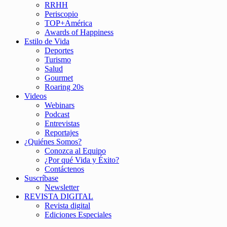
RRHH
Periscopio
TOP+América
Awards of Happiness
Estilo de Vida
Deportes
Turismo
Salud
Gourmet
Roaring 20s
Videos
Webinars
Podcast
Entrevistas
Reportajes
¿Quiénes Somos?
Conozca al Equipo
¿Por qué Vida y Éxito?
Contáctenos
Suscríbase
Newsletter
REVISTA DIGITAL
Revista digital
Ediciones Especiales