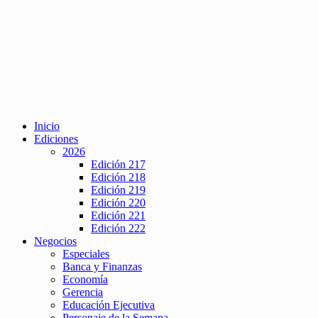
Inicio
Ediciones
2026
Edición 217
Edición 218
Edición 219
Edición 220
Edición 221
Edición 222
Negocios
Especiales
Banca y Finanzas
Economía
Gerencia
Educación Ejecutiva
Personaje de la Semana