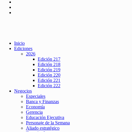
Inicio
Ediciones
2026
Edición 217
Edición 218
Edición 219
Edición 220
Edición 221
Edición 222
Negocios
Especiales
Banca y Finanzas
Economía
Gerencia
Educación Ejecutiva
Personaje de la Semana
Aliado estratégico