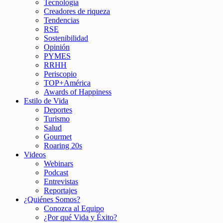
Tecnología
Creadores de riqueza
Tendencias
RSE
Sostenibilidad
Opinión
PYMES
RRHH
Periscopio
TOP+América
Awards of Happiness
Estilo de Vida
Deportes
Turismo
Salud
Gourmet
Roaring 20s
Videos
Webinars
Podcast
Entrevistas
Reportajes
¿Quiénes Somos?
Conozca al Equipo
¿Por qué Vida y Éxito?