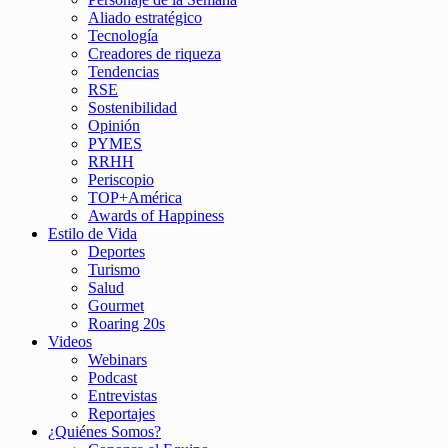
Aliado estratégico
Tecnología
Creadores de riqueza
Tendencias
RSE
Sostenibilidad
Opinión
PYMES
RRHH
Periscopio
TOP+América
Awards of Happiness
Estilo de Vida
Deportes
Turismo
Salud
Gourmet
Roaring 20s
Videos
Webinars
Podcast
Entrevistas
Reportajes
¿Quiénes Somos?