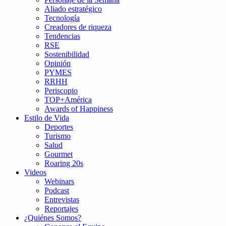
Aliado estratégico
Tecnología
Creadores de riqueza
Tendencias
RSE
Sostenibilidad
Opinión
PYMES
RRHH
Periscopio
TOP+América
Awards of Happiness
Estilo de Vida
Deportes
Turismo
Salud
Gourmet
Roaring 20s
Videos
Webinars
Podcast
Entrevistas
Reportajes
¿Quiénes Somos?