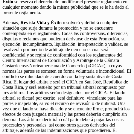
Éxito
se reserva el derecho de modificar el presente reglamento en
cualquier momento dando la misma publicidad que se le ha dado al
presente reglamento.
Además,
Revista Vida y Éxito
resolverá y definirá cualquier
situación que surja durante la promoción y no se encuentre
contemplada en el reglamento. Todas las controversias, diferencias,
disputas o reclamos que pudieran derivarse de esta Promoción, su
ejecución, incumplimiento, liquidación, interpretación o validez, se
resolverán por medio de arbitraje de derecho el cual será
confidencial y se regirá de conformidad con los reglamentos del
Centro Internacional de Conciliación y Arbitraje de la Cámara
Costarricense-Norteamericana de Comercio («CICA»), a cuyas
normas las partes se someten en forma voluntaria e incondicional. El
conflicto se dilucidará de acuerdo con la ley sustantiva de Costa
Rica. El lugar del arbitraje será el CICA en San José, República de
Costa Rica, y será resuelto por un tribunal arbitral compuesto por
tres árbitros. Los árbitros serán designados por el CICA. El laudo
arbitral se dictará por escrito, será definitivo, vinculante para las
partes e inapelable, salvo el recurso de revisión o de nulidad. Una
vez que el laudo se haya dictado y se encuentre firme, producirá los
efectos de cosa juzgada material y las partes deberán cumplirlo sin
demora. Los árbitros decidirán cuál parte deberá pagar las costas
procesales y personales, así como otros gastos derivados del
arbitraje, además de las indemnizaciones que procedieren. El