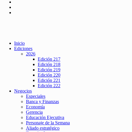
Inicio
Ediciones
2026
Edición 217
Edición 218
Edición 219
Edición 220
Edición 221
Edición 222
Negocios
Especiales
Banca y Finanzas
Economía
Gerencia
Educación Ejecutiva
Personaje de la Semana
Aliado estratégico