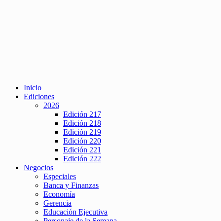
Inicio
Ediciones
2026
Edición 217
Edición 218
Edición 219
Edición 220
Edición 221
Edición 222
Negocios
Especiales
Banca y Finanzas
Economía
Gerencia
Educación Ejecutiva
Personaje de la Semana