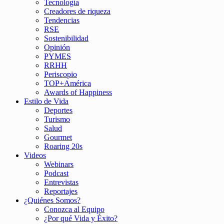
Tecnología
Creadores de riqueza
Tendencias
RSE
Sostenibilidad
Opinión
PYMES
RRHH
Periscopio
TOP+América
Awards of Happiness
Estilo de Vida
Deportes
Turismo
Salud
Gourmet
Roaring 20s
Videos
Webinars
Podcast
Entrevistas
Reportajes
¿Quiénes Somos?
Conozca al Equipo
¿Por qué Vida y Éxito?