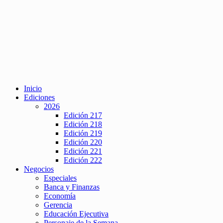
Inicio
Ediciones
2026
Edición 217
Edición 218
Edición 219
Edición 220
Edición 221
Edición 222
Negocios
Especiales
Banca y Finanzas
Economía
Gerencia
Educación Ejecutiva
Personaje de la Semana