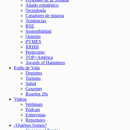
Aliado estratégico
Tecnología
Creadores de riqueza
Tendencias
RSE
Sostenibilidad
Opinión
PYMES
RRHH
Periscopio
TOP+América
Awards of Happiness
Estilo de Vida
Deportes
Turismo
Salud
Gourmet
Roaring 20s
Videos
Webinars
Podcast
Entrevistas
Reportajes
¿Quiénes Somos?