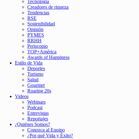
Tecnología
Creadores de riqueza
Tendencias
RSE
Sostenibilidad
Opinión
PYMES
RRHH
Periscopio
TOP+América
Awards of Happiness
Estilo de Vida
Deportes
Turismo
Salud
Gourmet
Roaring 20s
Videos
Webinars
Podcast
Entrevistas
Reportajes
¿Quiénes Somos?
Conozca al Equipo
¿Por qué Vida y Éxito?