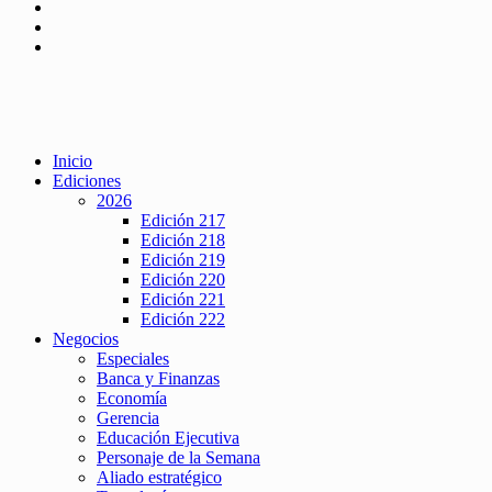
Inicio
Ediciones
2026
Edición 217
Edición 218
Edición 219
Edición 220
Edición 221
Edición 222
Negocios
Especiales
Banca y Finanzas
Economía
Gerencia
Educación Ejecutiva
Personaje de la Semana
Aliado estratégico