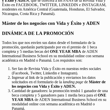
y Éxito y ADEN
, que se ofrecerá a los FANS de la Revista Vida y
Éxito en FACEBOOK, TWITTER, LINKEDIN e INSTAGRAM,
residentes en América Central (Guatemala, Honduras, El Salvador,
Nicaragua, Costa Rica y Panamá).
Máster de los negocios con Vida y Éxito y ADEN
DINÁMICA DE LA PROMOCIÓN
Todos los que nos envíen sus datos desde el formulario de la
promoción, quedarán participando por en el premio de 1 beca
completa y 5 medias becas del
ONE YEAR MBA
de ADEN
International Business School en su modalidad online con semana
académica en Madrid o Panamá. Los requisitos son:
Ser fan de Revista Vida y Éxito en nuestras redes sociales
(Facebook, Twitter, Linkedin e Instagram).
Ingresar al link de la publicación y enviarnos los datos
solicitados en el formulario de la
landing page
de
Máster de
los negocios con Vida y Éxito y ADEN.
Cantidad de ganadores: la promoción tendrá 1 ganador de una
beca completa y 5 ganadores para 1 media beca para el
ONE
YEAR MBA
de ADEN International Business School en su
modalidad online con semana académica en Madrid o
Panamá.