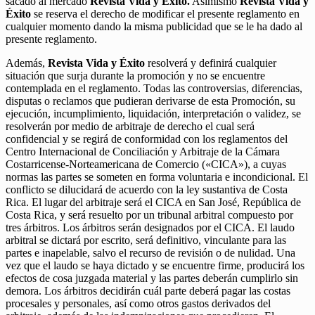
sacado al mercado
Revista Vida y Éxito.
Asimismo
Revista Vida y
Éxito
se reserva el derecho de modificar el presente reglamento en
cualquier momento dando la misma publicidad que se le ha dado al
presente reglamento.
Además,
Revista Vida y Éxito
resolverá y definirá cualquier
situación que surja durante la promoción y no se encuentre
contemplada en el reglamento. Todas las controversias, diferencias,
disputas o reclamos que pudieran derivarse de esta Promoción, su
ejecución, incumplimiento, liquidación, interpretación o validez, se
resolverán por medio de arbitraje de derecho el cual será
confidencial y se regirá de conformidad con los reglamentos del
Centro Internacional de Conciliación y Arbitraje de la Cámara
Costarricense-Norteamericana de Comercio («CICA»), a cuyas
normas las partes se someten en forma voluntaria e incondicional. El
conflicto se dilucidará de acuerdo con la ley sustantiva de Costa
Rica. El lugar del arbitraje será el CICA en San José, República de
Costa Rica, y será resuelto por un tribunal arbitral compuesto por
tres árbitros. Los árbitros serán designados por el CICA. El laudo
arbitral se dictará por escrito, será definitivo, vinculante para las
partes e inapelable, salvo el recurso de revisión o de nulidad. Una
vez que el laudo se haya dictado y se encuentre firme, producirá los
efectos de cosa juzgada material y las partes deberán cumplirlo sin
demora. Los árbitros decidirán cuál parte deberá pagar las costas
procesales y personales, así como otros gastos derivados del