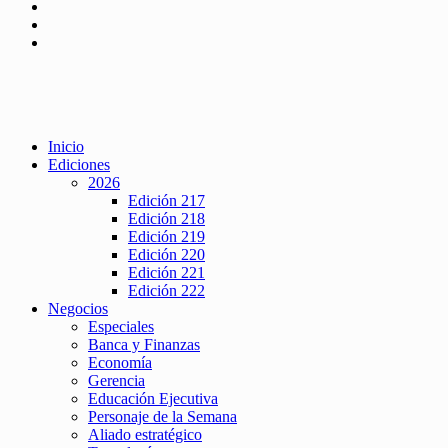
Inicio
Ediciones
2026
Edición 217
Edición 218
Edición 219
Edición 220
Edición 221
Edición 222
Negocios
Especiales
Banca y Finanzas
Economía
Gerencia
Educación Ejecutiva
Personaje de la Semana
Aliado estratégico