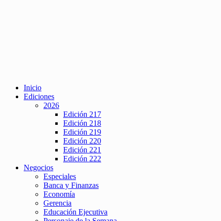
Inicio
Ediciones
2026
Edición 217
Edición 218
Edición 219
Edición 220
Edición 221
Edición 222
Negocios
Especiales
Banca y Finanzas
Economía
Gerencia
Educación Ejecutiva
Personaje de la Semana