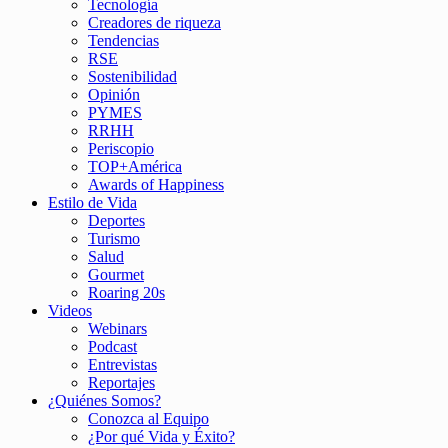
Tecnología
Creadores de riqueza
Tendencias
RSE
Sostenibilidad
Opinión
PYMES
RRHH
Periscopio
TOP+América
Awards of Happiness
Estilo de Vida
Deportes
Turismo
Salud
Gourmet
Roaring 20s
Videos
Webinars
Podcast
Entrevistas
Reportajes
¿Quiénes Somos?
Conozca al Equipo
¿Por qué Vida y Éxito?