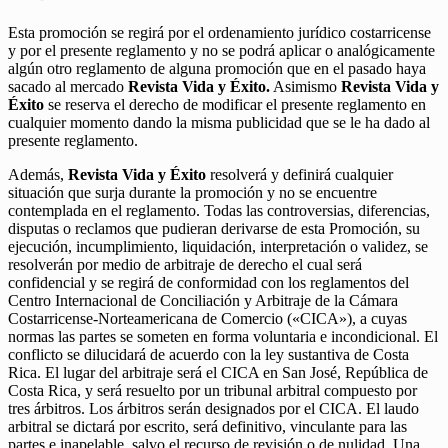
Esta promoción se regirá por el ordenamiento jurídico costarricense
y por el presente reglamento y no se podrá aplicar o analógicamente
algún otro reglamento de alguna promoción que en el pasado haya
sacado al mercado
Revista Vida y Éxito.
Asimismo
Revista Vida y
Éxito
se reserva el derecho de modificar el presente reglamento en
cualquier momento dando la misma publicidad que se le ha dado al
presente reglamento.
Además,
Revista Vida y Éxito
resolverá y definirá cualquier
situación que surja durante la promoción y no se encuentre
contemplada en el reglamento. Todas las controversias, diferencias,
disputas o reclamos que pudieran derivarse de esta Promoción, su
ejecución, incumplimiento, liquidación, interpretación o validez, se
resolverán por medio de arbitraje de derecho el cual será
confidencial y se regirá de conformidad con los reglamentos del
Centro Internacional de Conciliación y Arbitraje de la Cámara
Costarricense-Norteamericana de Comercio («CICA»), a cuyas
normas las partes se someten en forma voluntaria e incondicional. El
conflicto se dilucidará de acuerdo con la ley sustantiva de Costa
Rica. El lugar del arbitraje será el CICA en San José, República de
Costa Rica, y será resuelto por un tribunal arbitral compuesto por
tres árbitros. Los árbitros serán designados por el CICA. El laudo
arbitral se dictará por escrito, será definitivo, vinculante para las
partes e inapelable, salvo el recurso de revisión o de nulidad. Una