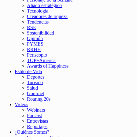
Aliado estratégico
Tecnología
Creadores de riqueza
Tendencias
RSE
Sostenibilidad
Opinión
PYMES
RRHH
Periscopio
TOP+América
Awards of Happiness
Estilo de Vida
Deportes
Turismo
Salud
Gourmet
Roaring 20s
Videos
Webinars
Podcast
Entrevistas
Reportajes
¿Quiénes Somos?