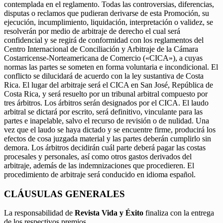
contemplada en el reglamento. Todas las controversias, diferencias,
disputas o reclamos que pudieran derivarse de esta Promoción, su
ejecución, incumplimiento, liquidación, interpretación o validez, se
resolverán por medio de arbitraje de derecho el cual será
confidencial y se regirá de conformidad con los reglamentos del
Centro Internacional de Conciliación y Arbitraje de la Cámara
Costarricense-Norteamericana de Comercio («CICA»), a cuyas
normas las partes se someten en forma voluntaria e incondicional. El
conflicto se dilucidará de acuerdo con la ley sustantiva de Costa
Rica. El lugar del arbitraje será el CICA en San José, República de
Costa Rica, y será resuelto por un tribunal arbitral compuesto por
tres árbitros. Los árbitros serán designados por el CICA. El laudo
arbitral se dictará por escrito, será definitivo, vinculante para las
partes e inapelable, salvo el recurso de revisión o de nulidad. Una
vez que el laudo se haya dictado y se encuentre firme, producirá los
efectos de cosa juzgada material y las partes deberán cumplirlo sin
demora. Los árbitros decidirán cuál parte deberá pagar las costas
procesales y personales, así como otros gastos derivados del
arbitraje, además de las indemnizaciones que procedieren. El
procedimiento de arbitraje será conducido en idioma español.
CLÁUSULAS GENERALES
La responsabilidad de
Revista Vida y Éxito
finaliza con la entrega
de los respectivos premios.