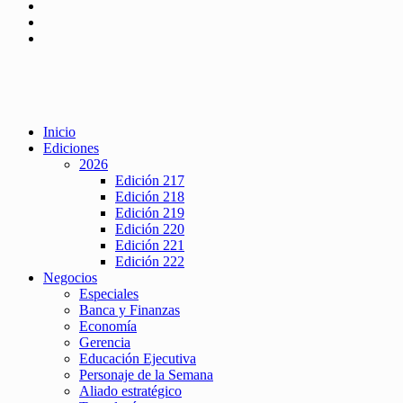
Inicio
Ediciones
2026
Edición 217
Edición 218
Edición 219
Edición 220
Edición 221
Edición 222
Negocios
Especiales
Banca y Finanzas
Economía
Gerencia
Educación Ejecutiva
Personaje de la Semana
Aliado estratégico