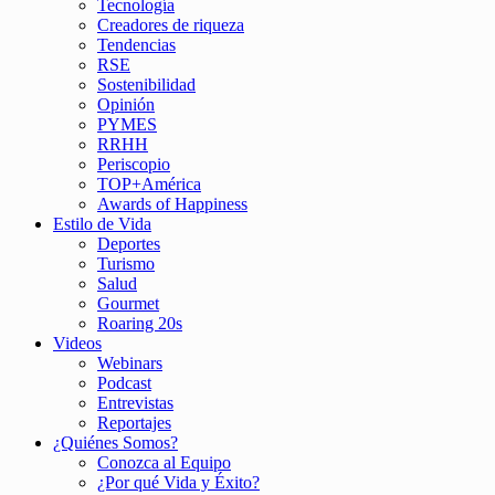
Tecnología
Creadores de riqueza
Tendencias
RSE
Sostenibilidad
Opinión
PYMES
RRHH
Periscopio
TOP+América
Awards of Happiness
Estilo de Vida
Deportes
Turismo
Salud
Gourmet
Roaring 20s
Videos
Webinars
Podcast
Entrevistas
Reportajes
¿Quiénes Somos?
Conozca al Equipo
¿Por qué Vida y Éxito?