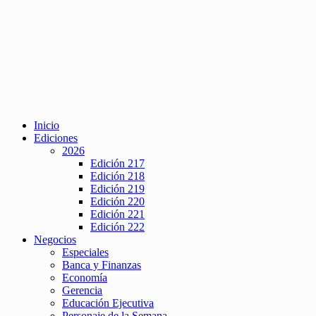
Inicio
Ediciones
2026
Edición 217
Edición 218
Edición 219
Edición 220
Edición 221
Edición 222
Negocios
Especiales
Banca y Finanzas
Economía
Gerencia
Educación Ejecutiva
Personaje de la Semana