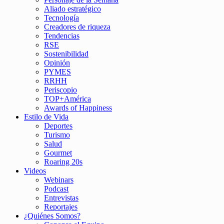
Aliado estratégico
Tecnología
Creadores de riqueza
Tendencias
RSE
Sostenibilidad
Opinión
PYMES
RRHH
Periscopio
TOP+América
Awards of Happiness
Estilo de Vida
Deportes
Turismo
Salud
Gourmet
Roaring 20s
Videos
Webinars
Podcast
Entrevistas
Reportajes
¿Quiénes Somos?