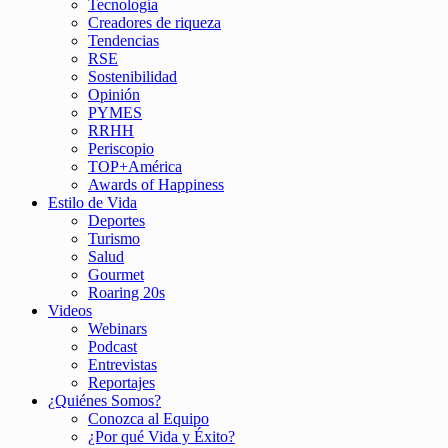
Tecnología
Creadores de riqueza
Tendencias
RSE
Sostenibilidad
Opinión
PYMES
RRHH
Periscopio
TOP+América
Awards of Happiness
Estilo de Vida
Deportes
Turismo
Salud
Gourmet
Roaring 20s
Videos
Webinars
Podcast
Entrevistas
Reportajes
¿Quiénes Somos?
Conozca al Equipo
¿Por qué Vida y Éxito?