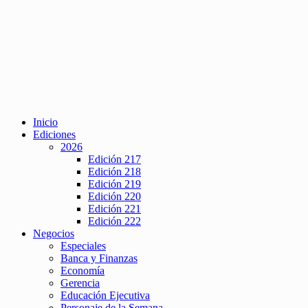
Inicio
Ediciones
2026
Edición 217
Edición 218
Edición 219
Edición 220
Edición 221
Edición 222
Negocios
Especiales
Banca y Finanzas
Economía
Gerencia
Educación Ejecutiva
Personaje de la Semana