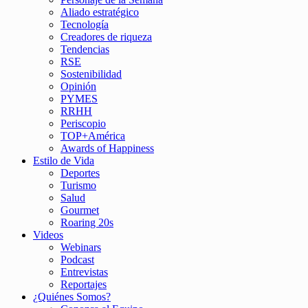
Aliado estratégico
Tecnología
Creadores de riqueza
Tendencias
RSE
Sostenibilidad
Opinión
PYMES
RRHH
Periscopio
TOP+América
Awards of Happiness
Estilo de Vida
Deportes
Turismo
Salud
Gourmet
Roaring 20s
Videos
Webinars
Podcast
Entrevistas
Reportajes
¿Quiénes Somos?