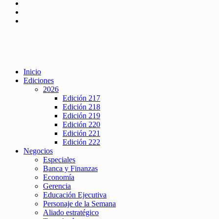
Inicio
Ediciones
2026
Edición 217
Edición 218
Edición 219
Edición 220
Edición 221
Edición 222
Negocios
Especiales
Banca y Finanzas
Economía
Gerencia
Educación Ejecutiva
Personaje de la Semana
Aliado estratégico