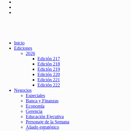
Inicio
Ediciones
2026
Edición 217
Edición 218
Edición 219
Edición 220
Edición 221
Edición 222
Negocios
Especiales
Banca y Finanzas
Economía
Gerencia
Educación Ejecutiva
Personaje de la Semana
Aliado estratégico