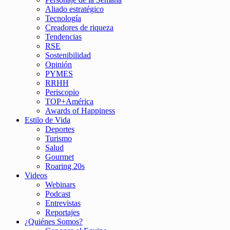
Aliado estratégico
Tecnología
Creadores de riqueza
Tendencias
RSE
Sostenibilidad
Opinión
PYMES
RRHH
Periscopio
TOP+América
Awards of Happiness
Estilo de Vida
Deportes
Turismo
Salud
Gourmet
Roaring 20s
Videos
Webinars
Podcast
Entrevistas
Reportajes
¿Quiénes Somos?