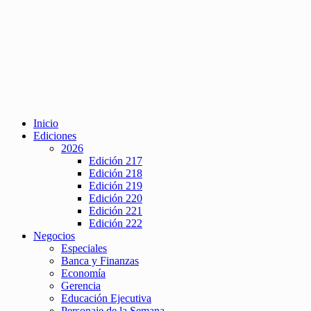
Inicio
Ediciones
2026
Edición 217
Edición 218
Edición 219
Edición 220
Edición 221
Edición 222
Negocios
Especiales
Banca y Finanzas
Economía
Gerencia
Educación Ejecutiva
Personaje de la Semana