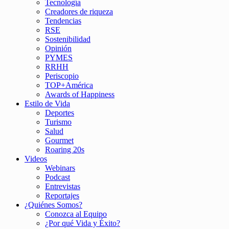
Tecnología
Creadores de riqueza
Tendencias
RSE
Sostenibilidad
Opinión
PYMES
RRHH
Periscopio
TOP+América
Awards of Happiness
Estilo de Vida
Deportes
Turismo
Salud
Gourmet
Roaring 20s
Videos
Webinars
Podcast
Entrevistas
Reportajes
¿Quiénes Somos?
Conozca al Equipo
¿Por qué Vida y Éxito?