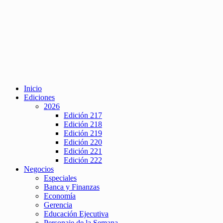
Inicio
Ediciones
2026
Edición 217
Edición 218
Edición 219
Edición 220
Edición 221
Edición 222
Negocios
Especiales
Banca y Finanzas
Economía
Gerencia
Educación Ejecutiva
Personaje de la Semana