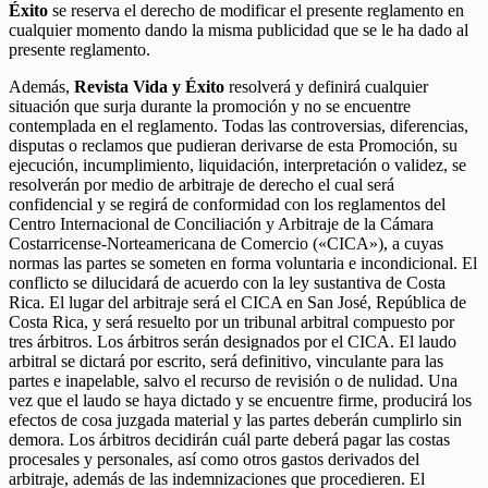
Éxito
se reserva el derecho de modificar el presente reglamento en
cualquier momento dando la misma publicidad que se le ha dado al
presente reglamento.
Además,
Revista Vida y Éxito
resolverá y definirá cualquier
situación que surja durante la promoción y no se encuentre
contemplada en el reglamento. Todas las controversias, diferencias,
disputas o reclamos que pudieran derivarse de esta Promoción, su
ejecución, incumplimiento, liquidación, interpretación o validez, se
resolverán por medio de arbitraje de derecho el cual será
confidencial y se regirá de conformidad con los reglamentos del
Centro Internacional de Conciliación y Arbitraje de la Cámara
Costarricense-Norteamericana de Comercio («CICA»), a cuyas
normas las partes se someten en forma voluntaria e incondicional. El
conflicto se dilucidará de acuerdo con la ley sustantiva de Costa
Rica. El lugar del arbitraje será el CICA en San José, República de
Costa Rica, y será resuelto por un tribunal arbitral compuesto por
tres árbitros. Los árbitros serán designados por el CICA. El laudo
arbitral se dictará por escrito, será definitivo, vinculante para las
partes e inapelable, salvo el recurso de revisión o de nulidad. Una
vez que el laudo se haya dictado y se encuentre firme, producirá los
efectos de cosa juzgada material y las partes deberán cumplirlo sin
demora. Los árbitros decidirán cuál parte deberá pagar las costas
procesales y personales, así como otros gastos derivados del
arbitraje, además de las indemnizaciones que procedieren. El