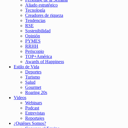
Aliado estratégico
Tecnología
Creadores de riqueza
Tendencias
RSE
Sostenibilidad
Opinión
PYMES
RRHH
Periscopio
TOP+América
Awards of Happiness
Estilo de Vida
Deportes
Turismo
Salud
Gourmet
Roaring 20s
Videos
Webinars
Podcast
Entrevistas
Reportajes
¿Quiénes Somos?