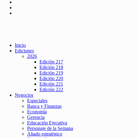
Inicio
Ediciones
2026
Edición 217
Edición 218
Edición 219
Edición 220
Edición 221
Edición 222
Negocios
Especiales
Banca y Finanzas
Economía
Gerencia
Educación Ejecutiva
Personaje de la Semana
Aliado estratégico