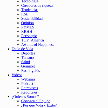
Tecnología
Creadores de riqueza
Tendencias
RSE
Sostenibilidad
Opinión
PYMES
RRHH
Periscopio
TOP+América
Awards of Happiness
Estilo de Vida
Deportes
Turismo
Salud
Gourmet
Roaring 20s
Videos
Webinars
Podcast
Entrevistas
Reportajes
¿Quiénes Somos?
Conozca al Equipo
¿Por qué Vida y Éxito?