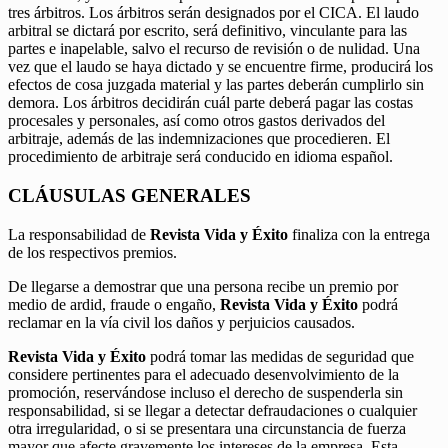
tres árbitros. Los árbitros serán designados por el CICA. El laudo
arbitral se dictará por escrito, será definitivo, vinculante para las
partes e inapelable, salvo el recurso de revisión o de nulidad. Una
vez que el laudo se haya dictado y se encuentre firme, producirá los
efectos de cosa juzgada material y las partes deberán cumplirlo sin
demora. Los árbitros decidirán cuál parte deberá pagar las costas
procesales y personales, así como otros gastos derivados del
arbitraje, además de las indemnizaciones que procedieren. El
procedimiento de arbitraje será conducido en idioma español.
CLÁUSULAS GENERALES
La responsabilidad de
Revista Vida y Éxito
finaliza con la entrega
de los respectivos premios.
De llegarse a demostrar que una persona recibe un premio por
medio de ardid, fraude o engaño,
Revista Vida y Éxito
podrá
reclamar en la vía civil los daños y perjuicios causados.
Revista Vida y Éxito
podrá tomar las medidas de seguridad que
considere pertinentes para el adecuado desenvolvimiento de la
promoción, reservándose incluso el derecho de suspenderla sin
responsabilidad, si se llegar a detectar defraudaciones o cualquier
otra irregularidad, o si se presentara una circunstancia de fuerza
mayor que afecte gravemente los intereses de la empresa. Esta