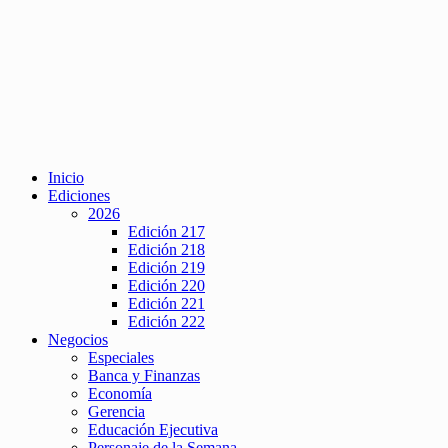
Inicio
Ediciones
2026
Edición 217
Edición 218
Edición 219
Edición 220
Edición 221
Edición 222
Negocios
Especiales
Banca y Finanzas
Economía
Gerencia
Educación Ejecutiva
Personaje de la Semana