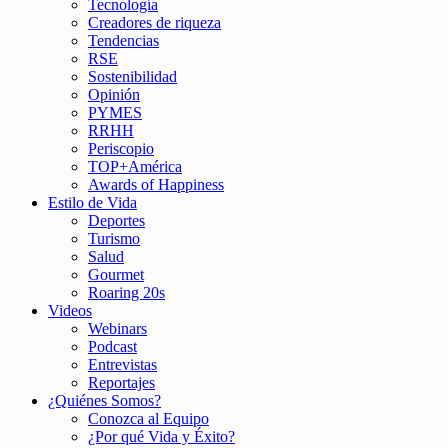
Tecnología
Creadores de riqueza
Tendencias
RSE
Sostenibilidad
Opinión
PYMES
RRHH
Periscopio
TOP+América
Awards of Happiness
Estilo de Vida
Deportes
Turismo
Salud
Gourmet
Roaring 20s
Videos
Webinars
Podcast
Entrevistas
Reportajes
¿Quiénes Somos?
Conozca al Equipo
¿Por qué Vida y Éxito?