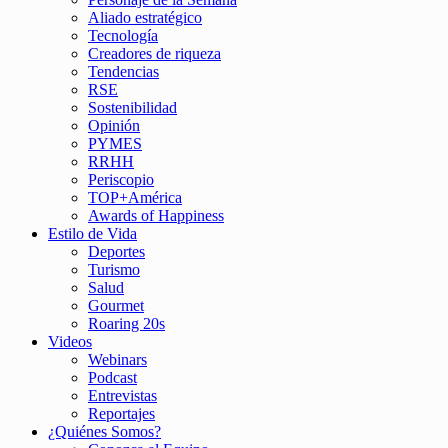
Aliado estratégico
Tecnología
Creadores de riqueza
Tendencias
RSE
Sostenibilidad
Opinión
PYMES
RRHH
Periscopio
TOP+América
Awards of Happiness
Estilo de Vida
Deportes
Turismo
Salud
Gourmet
Roaring 20s
Videos
Webinars
Podcast
Entrevistas
Reportajes
¿Quiénes Somos?