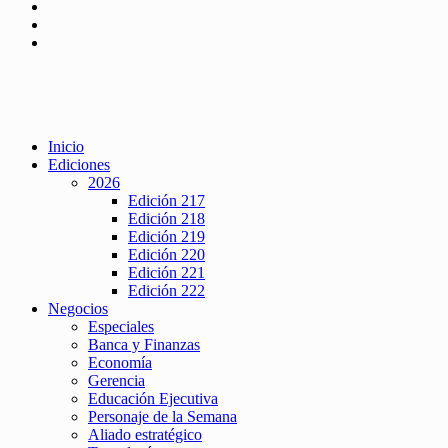
Inicio
Ediciones
2026
Edición 217
Edición 218
Edición 219
Edición 220
Edición 221
Edición 222
Negocios
Especiales
Banca y Finanzas
Economía
Gerencia
Educación Ejecutiva
Personaje de la Semana
Aliado estratégico