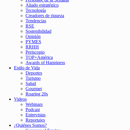
Aliado estratégico
Tecnología
Creadores de riqueza
Tendencias
RSE
Sostenibilidad
Opinión
PYMES
RRHH
Periscopio
TOP+América
Awards of Happiness
Estilo de Vida
Deportes
Turismo
Salud
Gourmet
Roaring 20s
Videos
Webinars
Podcast
Entrevistas
Reportajes
¿Quiénes Somos?