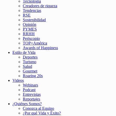
Tecnología
Creadores de riqueza
Tendencias
RSE
Sostenibilidad
Opinión
PYMES
RRHH
Periscopio
TOP+América
Awards of Happiness
Estilo de Vida
Deportes
Turismo
Salud
Gourmet
Roaring 20s
Videos
Webinars
Podcast
Entrevistas
Reportajes
¿Quiénes Somos?
Conozca al Equipo
¿Por qué Vida y Éxito?