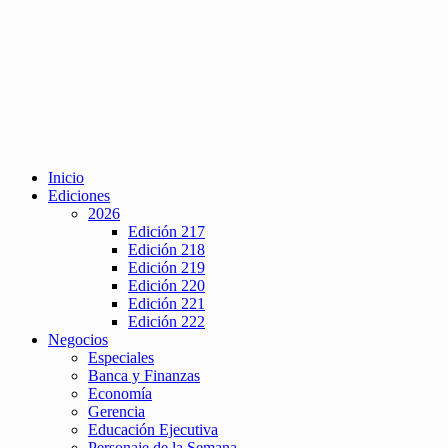
Inicio
Ediciones
2026
Edición 217
Edición 218
Edición 219
Edición 220
Edición 221
Edición 222
Negocios
Especiales
Banca y Finanzas
Economía
Gerencia
Educación Ejecutiva
Personaje de la Semana