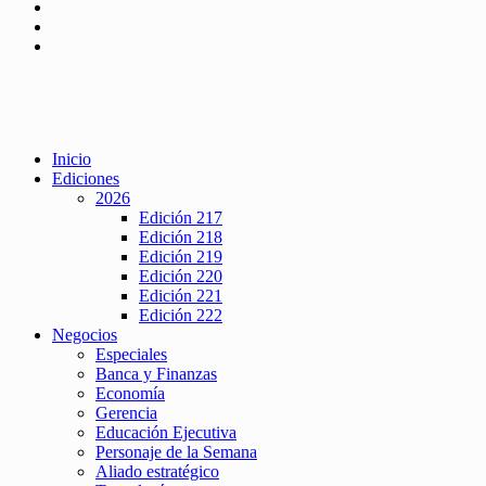
Inicio
Ediciones
2026
Edición 217
Edición 218
Edición 219
Edición 220
Edición 221
Edición 222
Negocios
Especiales
Banca y Finanzas
Economía
Gerencia
Educación Ejecutiva
Personaje de la Semana
Aliado estratégico