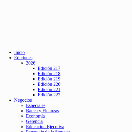
Inicio
Ediciones
2026
Edición 217
Edición 218
Edición 219
Edición 220
Edición 221
Edición 222
Negocios
Especiales
Banca y Finanzas
Economía
Gerencia
Educación Ejecutiva
Personaje de la Semana