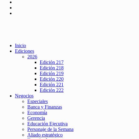
Inicio
Ediciones
2026
Edición 217
Edición 218
Edición 219
Edición 220
Edición 221
Edición 222
Negocios
Especiales
Banca y Finanzas
Economía
Gerencia
Educación Ejecutiva
Personaje de la Semana
Aliado estratégico