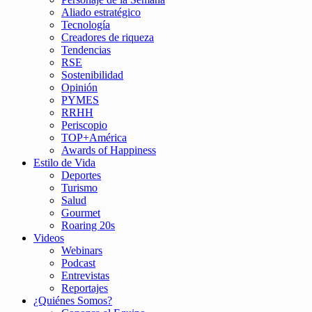
Aliado estratégico
Tecnología
Creadores de riqueza
Tendencias
RSE
Sostenibilidad
Opinión
PYMES
RRHH
Periscopio
TOP+América
Awards of Happiness
Estilo de Vida
Deportes
Turismo
Salud
Gourmet
Roaring 20s
Videos
Webinars
Podcast
Entrevistas
Reportajes
¿Quiénes Somos?