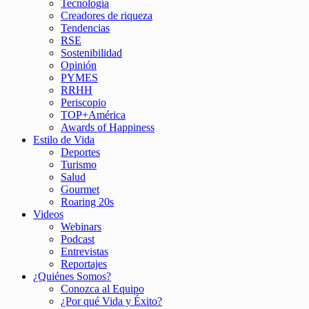
Tecnología
Creadores de riqueza
Tendencias
RSE
Sostenibilidad
Opinión
PYMES
RRHH
Periscopio
TOP+América
Awards of Happiness
Estilo de Vida
Deportes
Turismo
Salud
Gourmet
Roaring 20s
Videos
Webinars
Podcast
Entrevistas
Reportajes
¿Quiénes Somos?
Conozca al Equipo
¿Por qué Vida y Éxito?