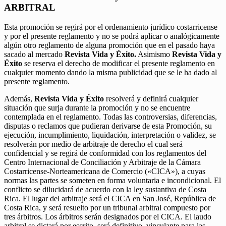
ARBITRAL
Esta promoción se regirá por el ordenamiento jurídico costarricense
y por el presente reglamento y no se podrá aplicar o analógicamente
algún otro reglamento de alguna promoción que en el pasado haya
sacado al mercado
Revista Vida y Éxito.
Asimismo
Revista Vida y
Éxito
se reserva el derecho de modificar el presente reglamento en
cualquier momento dando la misma publicidad que se le ha dado al
presente reglamento.
Además,
Revista Vida y Éxito
resolverá y definirá cualquier
situación que surja durante la promoción y no se encuentre
contemplada en el reglamento. Todas las controversias, diferencias,
disputas o reclamos que pudieran derivarse de esta Promoción, su
ejecución, incumplimiento, liquidación, interpretación o validez, se
resolverán por medio de arbitraje de derecho el cual será
confidencial y se regirá de conformidad con los reglamentos del
Centro Internacional de Conciliación y Arbitraje de la Cámara
Costarricense-Norteamericana de Comercio («CICA»), a cuyas
normas las partes se someten en forma voluntaria e incondicional. El
conflicto se dilucidará de acuerdo con la ley sustantiva de Costa
Rica. El lugar del arbitraje será el CICA en San José, República de
Costa Rica, y será resuelto por un tribunal arbitral compuesto por
tres árbitros. Los árbitros serán designados por el CICA. El laudo
arbitral se dictará por escrito, será definitivo, vinculante para las