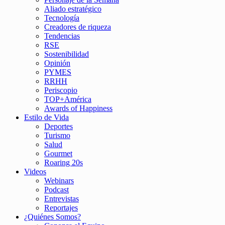
Aliado estratégico
Tecnología
Creadores de riqueza
Tendencias
RSE
Sostenibilidad
Opinión
PYMES
RRHH
Periscopio
TOP+América
Awards of Happiness
Estilo de Vida
Deportes
Turismo
Salud
Gourmet
Roaring 20s
Videos
Webinars
Podcast
Entrevistas
Reportajes
¿Quiénes Somos?