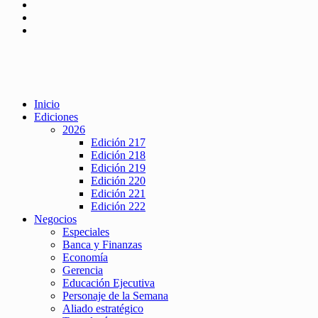
Inicio
Ediciones
2026
Edición 217
Edición 218
Edición 219
Edición 220
Edición 221
Edición 222
Negocios
Especiales
Banca y Finanzas
Economía
Gerencia
Educación Ejecutiva
Personaje de la Semana
Aliado estratégico