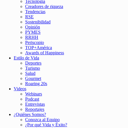
Tecnología
Creadores de riqueza
Tendencias
RSE
Sostenibilidad
Opinión
PYMES
RRHH
Periscopio
TOP+América
Awards of Happiness
Estilo de Vida
Deportes
Turismo
Salud
Gourmet
Roaring 20s
Videos
Webinars
Podcast
Entrevistas
Reportajes
¿Quiénes Somos?
Conozca al Equipo
¿Por qué Vida y Éxito?