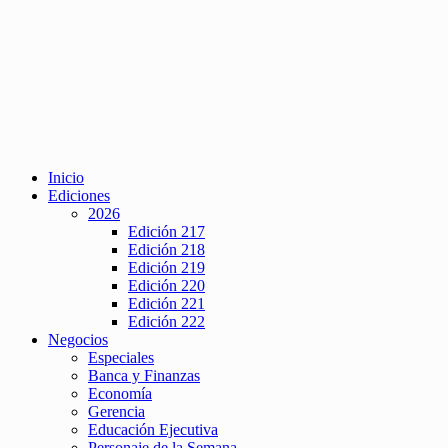
Inicio
Ediciones
2026
Edición 217
Edición 218
Edición 219
Edición 220
Edición 221
Edición 222
Negocios
Especiales
Banca y Finanzas
Economía
Gerencia
Educación Ejecutiva
Personaje de la Semana