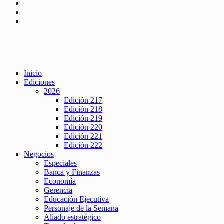
Inicio
Ediciones
2026
Edición 217
Edición 218
Edición 219
Edición 220
Edición 221
Edición 222
Negocios
Especiales
Banca y Finanzas
Economía
Gerencia
Educación Ejecutiva
Personaje de la Semana
Aliado estratégico