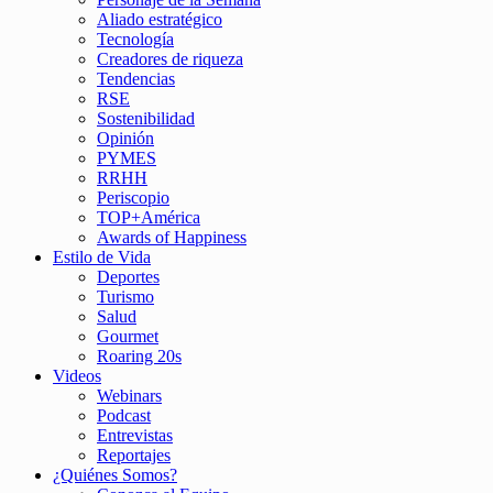
Aliado estratégico
Tecnología
Creadores de riqueza
Tendencias
RSE
Sostenibilidad
Opinión
PYMES
RRHH
Periscopio
TOP+América
Awards of Happiness
Estilo de Vida
Deportes
Turismo
Salud
Gourmet
Roaring 20s
Videos
Webinars
Podcast
Entrevistas
Reportajes
¿Quiénes Somos?