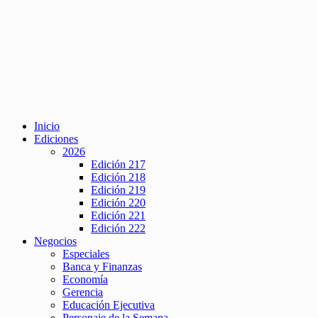
Inicio
Ediciones
2026
Edición 217
Edición 218
Edición 219
Edición 220
Edición 221
Edición 222
Negocios
Especiales
Banca y Finanzas
Economía
Gerencia
Educación Ejecutiva
Personaje de la Semana