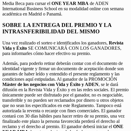
Media Beca para cursar el
ONE YEAR MBA
de ADEN
International Business School en su modalidad online con semana
académica en Madrid o Panamá.
SOBRE LA ENTREGA DEL PREMIO Y LA
INTRASNFERIBILIDAD DEL MISMO
Una vez realizado el sorteo e identificados los ganadores,
Revista
Vida y Éxito
SE COMUNICARÁ CON LOS GANADORES,
para informarles cómo hacer efectivo su premio.
Además, para poderlo retirar deberán contar con el documento de
identidad vigente y firmar un documento de aceptación donde son
garantes de haber leído y entendido el presente reglamento y las
condiciones aquí estipuladas. Al ganador de la PROMOCIÓN
Máster de los negocios con Vida y Éxito y ADEN
, se le dará
difusión en la Revista Vida y Éxito y en las redes sociales. El premio
únicamente puede ser disfrutado por el ganador, no es negociable,
transferible y no pueden ser reclamados por dinero u otros objetos
que no sean los especificados en este Reglamento. Tampoco está
autorizada la reventa o recanje con fines comerciales. El ganador
contará con 30 días hábiles para hacer retiro de su premio, una vez
finalizado este plazo la persona favorecida perderá el derecho al
reclamo y el derecho al premio. El ganador deberá iniciar el
ONE