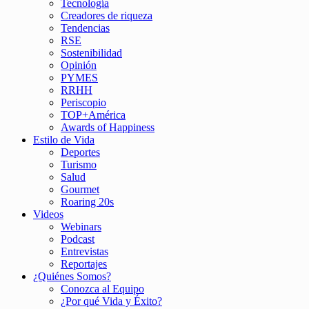
Tecnología
Creadores de riqueza
Tendencias
RSE
Sostenibilidad
Opinión
PYMES
RRHH
Periscopio
TOP+América
Awards of Happiness
Estilo de Vida
Deportes
Turismo
Salud
Gourmet
Roaring 20s
Videos
Webinars
Podcast
Entrevistas
Reportajes
¿Quiénes Somos?
Conozca al Equipo
¿Por qué Vida y Éxito?