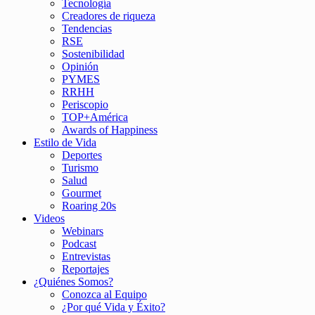
Tecnología
Creadores de riqueza
Tendencias
RSE
Sostenibilidad
Opinión
PYMES
RRHH
Periscopio
TOP+América
Awards of Happiness
Estilo de Vida
Deportes
Turismo
Salud
Gourmet
Roaring 20s
Videos
Webinars
Podcast
Entrevistas
Reportajes
¿Quiénes Somos?
Conozca al Equipo
¿Por qué Vida y Éxito?