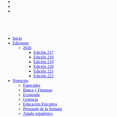
Inicio
Ediciones
2026
Edición 217
Edición 218
Edición 219
Edición 220
Edición 221
Edición 222
Negocios
Especiales
Banca y Finanzas
Economía
Gerencia
Educación Ejecutiva
Personaje de la Semana
Aliado estratégico