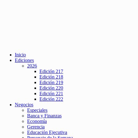
Inicio
Ediciones
2026
Edición 217
Edición 218
Edición 219
Edición 220
Edición 221
Edición 222
Negocios
Especiales
Banca y Finanzas
Economía
Gerencia
Educación Ejecutiva
Personaje de la Semana