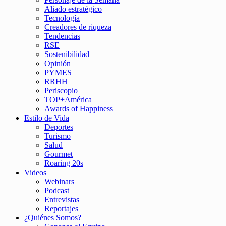
Aliado estratégico
Tecnología
Creadores de riqueza
Tendencias
RSE
Sostenibilidad
Opinión
PYMES
RRHH
Periscopio
TOP+América
Awards of Happiness
Estilo de Vida
Deportes
Turismo
Salud
Gourmet
Roaring 20s
Videos
Webinars
Podcast
Entrevistas
Reportajes
¿Quiénes Somos?