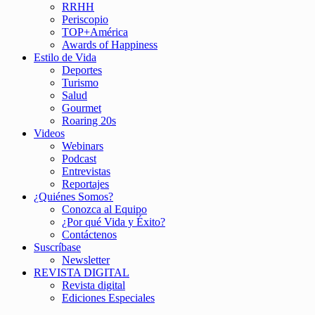
RRHH
Periscopio
TOP+América
Awards of Happiness
Estilo de Vida
Deportes
Turismo
Salud
Gourmet
Roaring 20s
Videos
Webinars
Podcast
Entrevistas
Reportajes
¿Quiénes Somos?
Conozca al Equipo
¿Por qué Vida y Éxito?
Contáctenos
Suscríbase
Newsletter
REVISTA DIGITAL
Revista digital
Ediciones Especiales