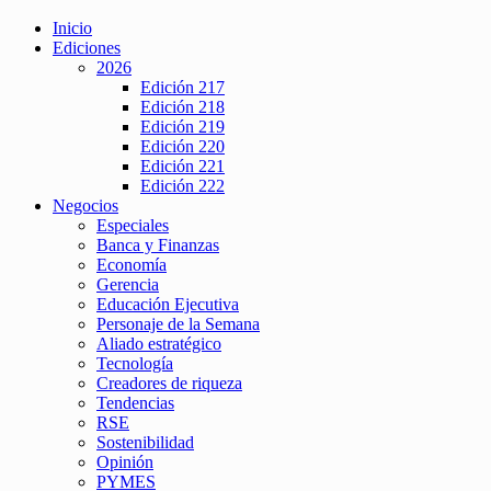
Inicio
Ediciones
2026
Edición 217
Edición 218
Edición 219
Edición 220
Edición 221
Edición 222
Negocios
Especiales
Banca y Finanzas
Economía
Gerencia
Educación Ejecutiva
Personaje de la Semana
Aliado estratégico
Tecnología
Creadores de riqueza
Tendencias
RSE
Sostenibilidad
Opinión
PYMES