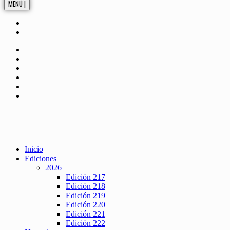
MENÚ |
Inicio
Ediciones
2026
Edición 217
Edición 218
Edición 219
Edición 220
Edición 221
Edición 222