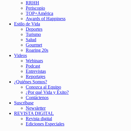
RRHH
Periscopio
TOP+América
Awards of Happiness
Estilo de Vida
Deportes
Turismo
Salud
Gourmet
Roaring 20s
Videos
Webinars
Podcast
Entrevistas
Reportajes
¿Quiénes Somos?
Conozca al Equipo
¿Por qué Vida y Éxito?
Contáctenos
Suscríbase
Newsletter
REVISTA DIGITAL
Revista digital
Ediciones Especiales