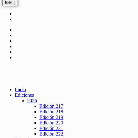
MENÚ |
Inicio
Ediciones
2026
Edición 217
Edición 218
Edición 219
Edición 220
Edición 221
Edición 222