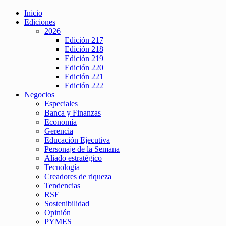
Inicio
Ediciones
2026
Edición 217
Edición 218
Edición 219
Edición 220
Edición 221
Edición 222
Negocios
Especiales
Banca y Finanzas
Economía
Gerencia
Educación Ejecutiva
Personaje de la Semana
Aliado estratégico
Tecnología
Creadores de riqueza
Tendencias
RSE
Sostenibilidad
Opinión
PYMES