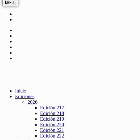
MENÚ |
Inicio
Ediciones
2026
Edición 217
Edición 218
Edición 219
Edición 220
Edición 221
Edición 222