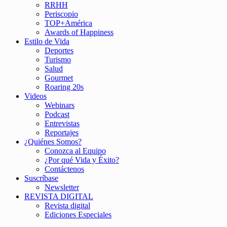
RRHH
Periscopio
TOP+América
Awards of Happiness
Estilo de Vida
Deportes
Turismo
Salud
Gourmet
Roaring 20s
Videos
Webinars
Podcast
Entrevistas
Reportajes
¿Quiénes Somos?
Conozca al Equipo
¿Por qué Vida y Éxito?
Contáctenos
Suscríbase
Newsletter
REVISTA DIGITAL
Revista digital
Ediciones Especiales