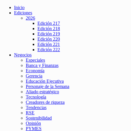
Inicio
Ediciones
2026
Edición 217
Edición 218
Edición 219
Edición 220
Edición 221
Edición 222
Negocios
Especiales
Banca y Finanzas
Economía
Gerencia
Educación Ejecutiva
Personaje de la Semana
Aliado estratégico
Tecnología
Creadores de riqueza
Tendencias
RSE
Sostenibilidad
Opinión
PYMES