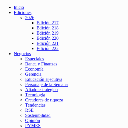
Inicio
Ediciones
2026
Edición 217
Edición 218
Edición 219
Edición 220
Edición 221
Edición 222
Negocios
Especiales
Banca y Finanzas
Economía
Gerencia
Educación Ejecutiva
Personaje de la Semana
Aliado estratégico
Tecnología
Creadores de riqueza
Tendencias
RSE
Sostenibilidad
Opinión
PYMES