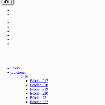
MENÚ |
Inicio
Ediciones
2026
Edición 217
Edición 218
Edición 219
Edición 220
Edición 221
Edición 222