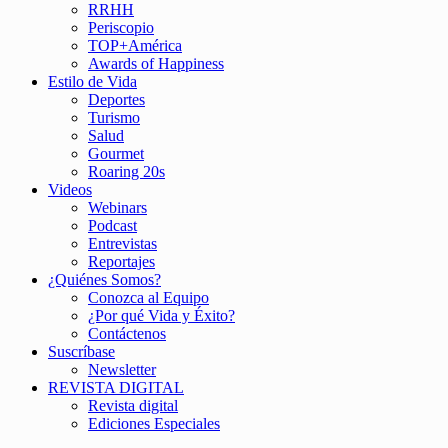
RRHH
Periscopio
TOP+América
Awards of Happiness
Estilo de Vida
Deportes
Turismo
Salud
Gourmet
Roaring 20s
Videos
Webinars
Podcast
Entrevistas
Reportajes
¿Quiénes Somos?
Conozca al Equipo
¿Por qué Vida y Éxito?
Contáctenos
Suscríbase
Newsletter
REVISTA DIGITAL
Revista digital
Ediciones Especiales