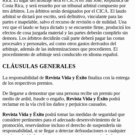
Rica. El lugar del arbitraje será el CICA en San José, República de
Costa Rica, y será resuelto por un tribunal arbitral compuesto por
tres árbitros. Los árbitros serán designados por el CICA. El laudo
arbitral se dictará por escrito, será definitivo, vinculante para las
partes e inapelable, salvo el recurso de revisión o de nulidad. Una
vez que el laudo se haya dictado y se encuentre firme, producirá los
efectos de cosa juzgada material y las partes deberán cumplirlo sin
demora. Los árbitros decidirán cuál parte deberá pagar las costas
procesales y personales, así como otros gastos derivados del
arbitraje, además de las indemnizaciones que procedieren. El
procedimiento de arbitraje será conducido en idioma español.
CLÁUSULAS GENERALES
La responsabilidad de
Revista Vida y Éxito
finaliza con la entrega
de los respectivos premios.
De llegarse a demostrar que una persona recibe un premio por
medio de ardid, fraude o engaño,
Revista Vida y Éxito
podrá
reclamar en la vía civil los daños y perjuicios causados.
Revista Vida y Éxito
podrá tomar las medidas de seguridad que
considere pertinentes para el adecuado desenvolvimiento de la
promoción, reservándose incluso el derecho de suspenderla sin
responsabilidad, si se llegar a detectar defraudaciones o cualquier