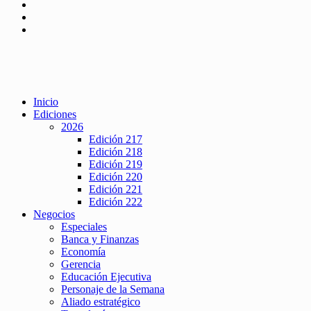
Inicio
Ediciones
2026
Edición 217
Edición 218
Edición 219
Edición 220
Edición 221
Edición 222
Negocios
Especiales
Banca y Finanzas
Economía
Gerencia
Educación Ejecutiva
Personaje de la Semana
Aliado estratégico