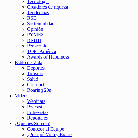
Tecnología
Creadores de riqueza
Tendencias
RSE
Sostenibilidad
Opinión
PYMES
RRHH
Periscopio
TOP+América
Awards of Happiness
Estilo de Vida
Deportes
Turismo
Salud
Gourmet
Roaring 20s
Videos
Webinars
Podcast
Entrevistas
Reportajes
¿Quiénes Somos?
Conozca al Equipo
¿Por qué Vida y Éxito?