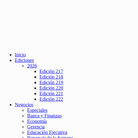
Inicio
Ediciones
2026
Edición 217
Edición 218
Edición 219
Edición 220
Edición 221
Edición 222
Negocios
Especiales
Banca y Finanzas
Economía
Gerencia
Educación Ejecutiva
Personaje de la Semana