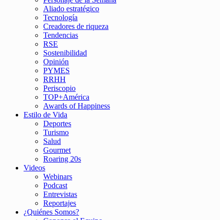
Aliado estratégico
Tecnología
Creadores de riqueza
Tendencias
RSE
Sostenibilidad
Opinión
PYMES
RRHH
Periscopio
TOP+América
Awards of Happiness
Estilo de Vida
Deportes
Turismo
Salud
Gourmet
Roaring 20s
Videos
Webinars
Podcast
Entrevistas
Reportajes
¿Quiénes Somos?