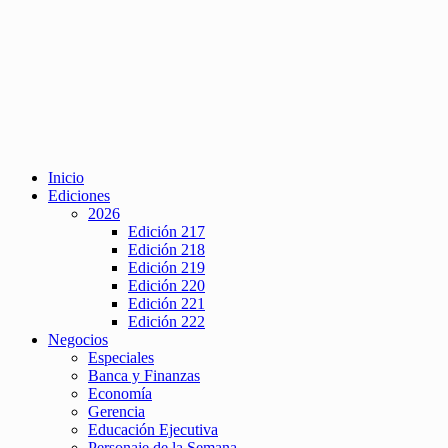
Inicio
Ediciones
2026
Edición 217
Edición 218
Edición 219
Edición 220
Edición 221
Edición 222
Negocios
Especiales
Banca y Finanzas
Economía
Gerencia
Educación Ejecutiva
Personaje de la Semana