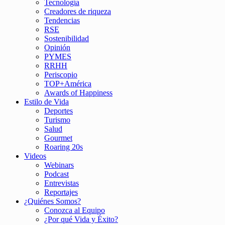
Tecnología
Creadores de riqueza
Tendencias
RSE
Sostenibilidad
Opinión
PYMES
RRHH
Periscopio
TOP+América
Awards of Happiness
Estilo de Vida
Deportes
Turismo
Salud
Gourmet
Roaring 20s
Videos
Webinars
Podcast
Entrevistas
Reportajes
¿Quiénes Somos?
Conozca al Equipo
¿Por qué Vida y Éxito?