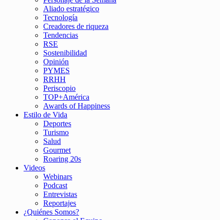
Aliado estratégico
Tecnología
Creadores de riqueza
Tendencias
RSE
Sostenibilidad
Opinión
PYMES
RRHH
Periscopio
TOP+América
Awards of Happiness
Estilo de Vida
Deportes
Turismo
Salud
Gourmet
Roaring 20s
Videos
Webinars
Podcast
Entrevistas
Reportajes
¿Quiénes Somos?