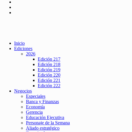
Inicio
Ediciones
2026
Edición 217
Edición 218
Edición 219
Edición 220
Edición 221
Edición 222
Negocios
Especiales
Banca y Finanzas
Economía
Gerencia
Educación Ejecutiva
Personaje de la Semana
Aliado estratégico