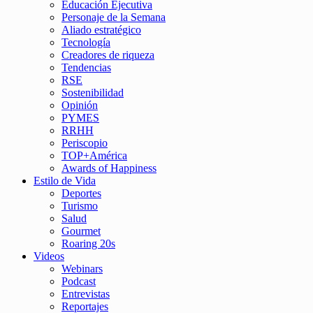
Educación Ejecutiva
Personaje de la Semana
Aliado estratégico
Tecnología
Creadores de riqueza
Tendencias
RSE
Sostenibilidad
Opinión
PYMES
RRHH
Periscopio
TOP+América
Awards of Happiness
Estilo de Vida
Deportes
Turismo
Salud
Gourmet
Roaring 20s
Videos
Webinars
Podcast
Entrevistas
Reportajes