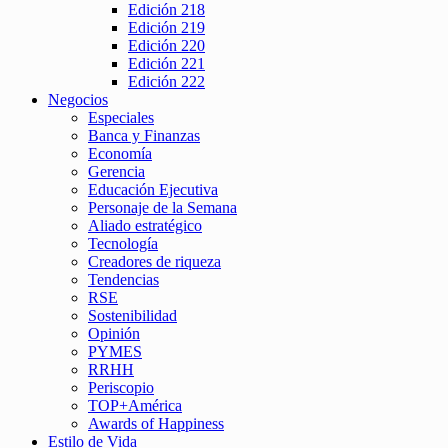
Edición 218
Edición 219
Edición 220
Edición 221
Edición 222
Negocios
Especiales
Banca y Finanzas
Economía
Gerencia
Educación Ejecutiva
Personaje de la Semana
Aliado estratégico
Tecnología
Creadores de riqueza
Tendencias
RSE
Sostenibilidad
Opinión
PYMES
RRHH
Periscopio
TOP+América
Awards of Happiness
Estilo de Vida